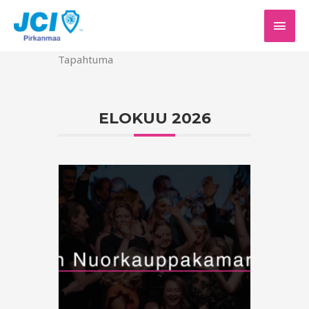
Siirry
PÄÄV
sisältöön
Tapahtuma
ELOKUU 2026