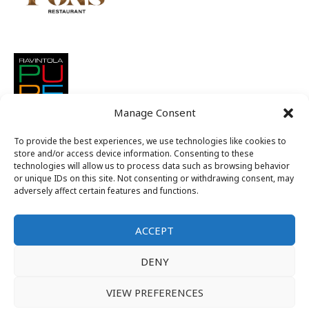
Manage Consent
To provide the best experiences, we use technologies like cookies to
store and/or access device information. Consenting to these
technologies will allow us to process data such as browsing behavior
or unique IDs on this site. Not consenting or withdrawing consent, may
adversely affect certain features and functions.
ACCEPT
Suomen nuorkauppakamarit ry
DENY
Alue C
VIEW PREFERENCES
Kansallinen jäsenintra