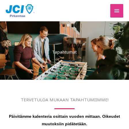
Siirry
PÄÄV
sisältöön
Tapahtumat
TERVETULOA MUKAAN TAPAHTUMIIMME!
Päivitämme kalenteria osittain vuoden mittaan. Oikeudet
muutoksiin pidätetään.