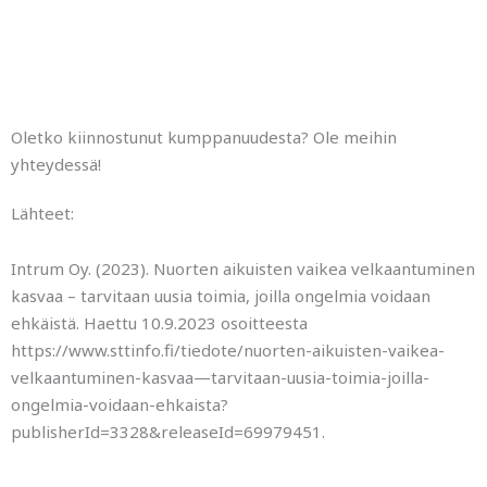
Oletko kiinnostunut kumppanuudesta? Ole meihin
yhteydessä!
Lähteet:
Intrum Oy. (2023). Nuorten aikuisten vaikea velkaantuminen
kasvaa – tarvitaan uusia toimia, joilla ongelmia voidaan
ehkäistä. Haettu 10.9.2023 osoitteesta
https://www.sttinfo.fi/tiedote/nuorten-aikuisten-vaikea-
velkaantuminen-kasvaa—tarvitaan-uusia-toimia-joilla-
ongelmia-voidaan-ehkaista?
publisherId=3328&releaseId=69979451.