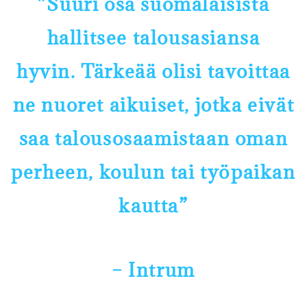
”Suuri osa suomalaisista
hallitsee talousasiansa
hyvin.
T
ärkeää olisi tavoittaa
ne nuoret aikuiset, jotka eivät
saa
talousosaamistaan oman
perheen, koulun tai työpaikan
kautta”
– Intrum