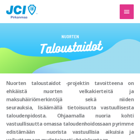
Siirry
PÄÄV
sisältöön
Nuorten taloustaidot -projektin tavoitteena on
ehkäistä nuorten velkakierteitä ja
maksuhäiriömerkintöjä sekä niiden
seurauksia, lisäämällä tietoisuutta vastuullisesta
taloudenpidosta. Ohjaamalla nuoria kohti
vastuullisuutta omassa taloudenhoidossaan pyrimme
edistämään nuorista vastuullisia aikuisia ja