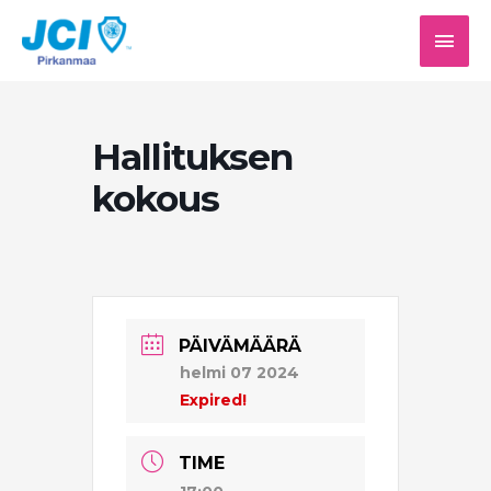
Siirry
PÄÄV
sisältöön
Hallituksen
kokous
PÄIVÄMÄÄRÄ
helmi 07 2024
Expired!
TIME