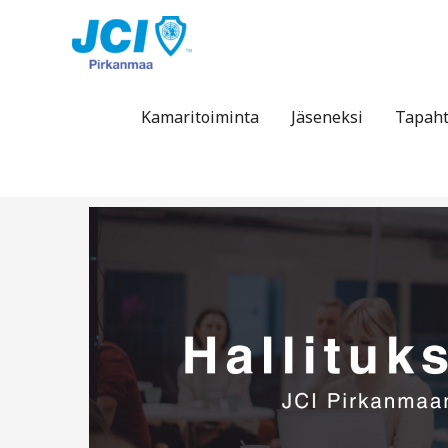
Siirry
sisältöön
Kamaritoiminta
Jäseneksi
Tapah