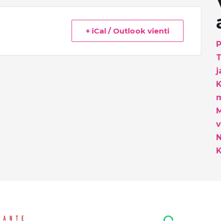
+ iCal / Outlook vienti
P
T
j
K
m
M
v
K