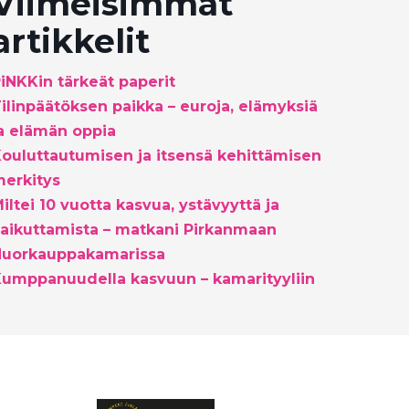
Viimeisimmät
artikkelit
iNKKin tärkeät paperit
ilinpäätöksen paikka – euroja, elämyksiä
a elämän oppia
ouluttautumisen ja itsensä kehittämisen
erkitys
iltei 10 vuotta kasvua, ystävyyttä ja
aikuttamista – matkani Pirkanmaan
Nuorkauppakamarissa
umppanuudella kasvuun – kamarityyliin