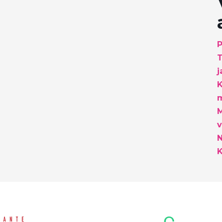
P
T
j
K
m
M
v
K