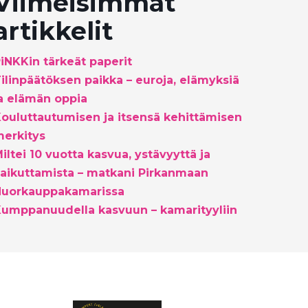
Viimeisimmät
artikkelit
iNKKin tärkeät paperit
ilinpäätöksen paikka – euroja, elämyksiä
a elämän oppia
ouluttautumisen ja itsensä kehittämisen
erkitys
iltei 10 vuotta kasvua, ystävyyttä ja
aikuttamista – matkani Pirkanmaan
Nuorkauppakamarissa
umppanuudella kasvuun – kamarityyliin