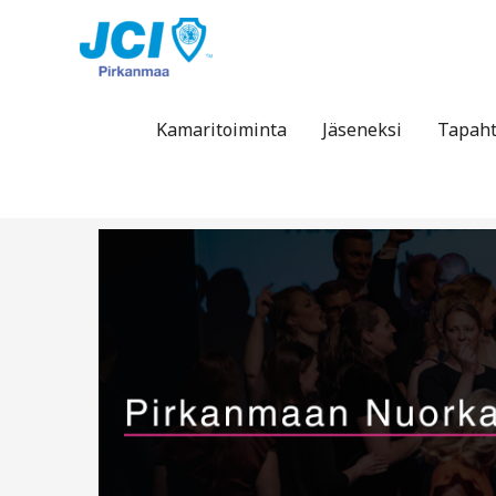
Siirry
sisältöön
Kamaritoiminta
Jäseneksi
Tapah