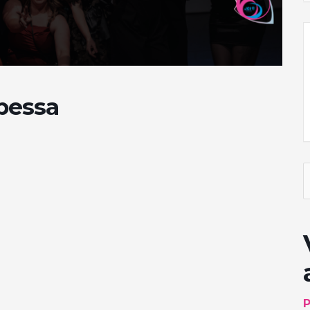
pessa
S
f
P