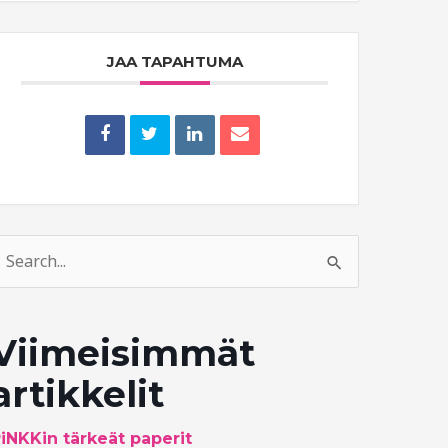
JAA TAPAHTUMA
earch
or:
Viimeisimmät
artikkelit
iNKKin tärkeät paperit