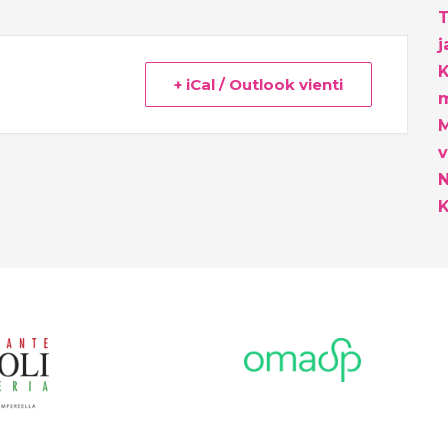
T
j
K
+ iCal / Outlook vienti
m
M
v
K