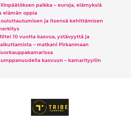
ilinpäätöksen paikka – euroja, elämyksiä
a elämän oppia
ouluttautumisen ja itsensä kehittämisen
erkitys
iltei 10 vuotta kasvua, ystävyyttä ja
aikuttamista – matkani Pirkanmaan
Nuorkauppakamarissa
umppanuudella kasvuun – kamarityyliin