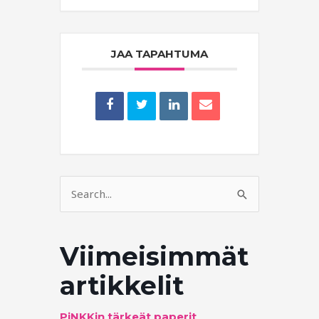
JAA TAPAHTUMA
Search
for:
Viimeisimmät
artikkelit
PiNKKin tärkeät paperit