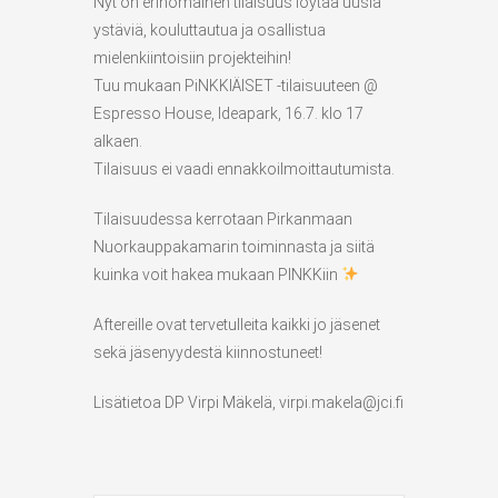
Nyt on erinomainen tilaisuus löytää uusia
ystäviä, kouluttautua ja osallistua
mielenkiintoisiin projekteihin!
Tuu mukaan PiNKKIÄISET -tilaisuuteen @
Espresso House, Ideapark, 16.7. klo 17
alkaen.
Tilaisuus ei vaadi ennakkoilmoittautumista.
Tilaisuudessa kerrotaan Pirkanmaan
Nuorkauppakamarin toiminnasta ja siitä
kuinka voit hakea mukaan PINKKiin
Aftereille ovat tervetulleita kaikki jo jäsenet
sekä jäsenyydestä kiinnostuneet!
Lisätietoa DP Virpi Mäkelä, virpi.makela@jci.fi