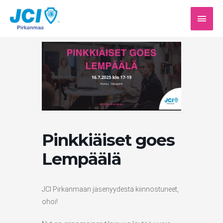
Siirry
PÄÄV
sisältöön
Pinkkiäiset goes
Lempäälä
JCI Pirkanmaan jäsenyydestä kiinnostuneet,
ohoi!