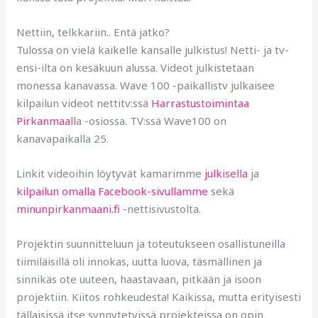
Nettiin, telkkariin.. Entä jatko?
Tulossa on vielä kaikelle kansalle julkistus! Netti- ja tv-
ensi-ilta on kesäkuun alussa. Videot julkistetaan
monessa kanavassa. Wave 100 -paikallistv julkaisee
kilpailun videot nettitv:ssä
Harrastustoimintaa
Pirkanmaall
a -osiossa. TV:ssä Wave100 on
kanavapaikalla 25.
Linkit videoihin löytyvät kamarimme
julkisella
ja
kilpailun omalla Facebook-sivullamme
sekä
minunpirkanmaani.fi
-nettisivustolta.
Projektin suunnitteluun ja toteutukseen osallistuneilla
tiimiläisillä oli innokas, uutta luova, täsmällinen ja
sinnikäs ote uuteen, haastavaan, pitkään ja isoon
projektiin. Kiitos rohkeudesta! Kaikissa, mutta erityisesti
tällaisissä itse synnytetyissä projekteissa on opin