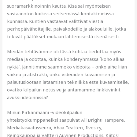
suoramarkkinoinnin kautta. Kisa sai myönteisen
vastaanoton kaikissa seitsemässä kontaktoidussa
kunnassa. Kuntien vastaavat välittivät viestiä
perhepäivähoitajille, päiväkodeille ja alakouluille, jotka
tekivät päätökset mukaan lähtemisestä itsenäisesti.
Meidän tehtävämme oli tässä kohtaa tiedottaa myös
mediaa ja odottaa, kuinka kohderyhmässä ´koho alkaa
nykiä´. Jännitimme saammeko videoita – onko aihe liian
vaikea ja abstrakti, onko videoiden kuvaamisen ja
palautuslootaan lataamisen tekniikka este kuvaamiselle,
ovatko kilpailun nettisivu ja antamamme linkkivinkit
avuksi ideoinnissa?
Minun Pirkanmaani -videokilpailun
yhteistyökumppaneiksi saapuivat All Bright! Tampere,
Mediakasvatusseura, Ahaa Teatteri, Ilves ry,
Reinokauppa ja Valtteri Auvinen Productions. Kiitos!