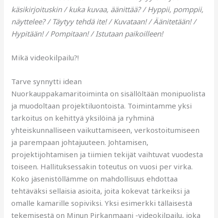
käsikirjoituskin / kuka kuvaa, äänittää? / Hyppii, pomppii,
näyttelee? / Täytyy tehdä ite! / Kuvataan! / Äänitetään! /
Hypitään! / Pompitaan! / Istutaan paikoilleen!
Mikä videokilpailu?!
Tarve synnytti idean
Nuorkauppakamaritoiminta on sisällöltään monipuolista
ja muodoltaan projektiluontoista. Toimintamme yksi
tarkoitus on kehittyä yksilöinä ja ryhminä
yhteiskunnalliseen vaikuttamiseen, verkostoitumiseen
ja parempaan johtajuuteen. Johtamisen,
projektijohtamisen ja tiimien tekijät vaihtuvat vuodesta
toiseen. Hallituksessakin toteutus on vuosi per virka.
Koko jäsenistöllämme on mahdollisuus ehdottaa
tehtäväksi sellaisia asioita, joita kokevat tärkeiksi ja
omalle kamarille sopiviksi. Yksi esimerkki tällaisestä
tekemisestä on Minun Pirkanmaani -videokilpailu, joka