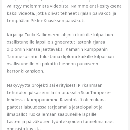
välittyy molemmista videoista. Näimme ensi-esityksenä
kaksi videota, jotka olivat tehneet Irjalan päiväkoti ja
Lempäälän Pikku-Kuusiksen päiväkoti.
Kirjailija Tuula Kallioniemi lahjoitti kaikille kilpailuun
osallistuneille lapsille signeeratut lastenkirjansa
diplomin kanssa jaettavaksi. Kamarin kumppanin
Tammerprintin tulostama diplomi kaikille kilpailuun
osallistuneille oli pakattu hienoon punaiseen
kartonkikansioon.
Näkyvyyttä projekti sai erityisesti Pirkanmaan
Lehtitalon julkaisemilla ilmoituksilla SuurTampere-
lehdessä. Kumppanimme Ravintola.fi oli mukana
päätöstilaisuudessa tarjoamalla jäätelöpallot ja
ilmapallot ruokailemaan saapuneille lapsille.
Lasten ja päiväkotien työntekijöiden tunnelmia näet
oheisista kuvista.