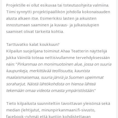
Projektille ei ollut esikuvaa tai toteutusohjeita valmiina.
Tiimi synnytti projektipäällikön johdolla kokonaisuuden
alusta alkaen itse. Esimerkiksi lasten ja aikuisten
innostumaan saaminen ja kuvaus- ja julkaisulupien
saamiset olivat tärkeitä kohtia.
Tarttuvatko kalat koukkuun?
Kilpailun suojelijana toiminut Ahaa Teatterin näyttelijä
Jukka Väinölä toteaa nettisivullamme tervehdyksessään
näin: ”
Pirkanmaa on monimuotoinen alue, jossa on suuria
kaupunkeja, merkittävää teollisuutta, kaunista
maalaismaisemaa, suuria järviä ja Suomen upeimmat
soraharjut. Näistä lähtökohdista on hienoa lähteä
tekemään omaa videota omasta ympäristöstään
.”
Tieto kilpailusta suunniteltiin tavoittavan yleisönsä sekä
median (lehtijutut, minunpirkanmaani.fi-sivusto,
facebook-ryhmä) että kuntiin kohdistettavan