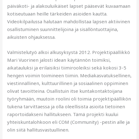
päiväkoti- ja alakouluikäiset lapset pääsevät kuvaamaan
kotiseutuaan heille tärkeiden asioiden kautta.
Videokilpailussa halutaan mahdollistaa lapsen aktiivinen
osallistuminen suunnittelijoina ja sisällöntuottajina,
aikuisten ohjauksessa.
Valmistelutyö alkoi alkusyksystä 2012. Projektipäällikkö
Mari Vuorinen jalosti idean käytännön toimiksi,
aikatauluksi ja erilaisiksi tiimirooleiksi sekä kokosi 3-5
hengen voimin toimineen tiimin. Mediakasvatuksellinen,
viestinnällinen, kulttuurillinen ja sosiaalinen oppiminen
olivat tavoitteina. Osallistuin itse kuntakontaktoijana
työryhmään, muutoin roolini oli toimia projektipäällikön
tukena tarvittaessa ja olla oleellisista asioita tietoinen
raportoidakseni hallitukseen. Tämä projekti kuului
yhteiskuntalohkoon eli COM (Community) -pestin alle ja
olin siitä hallitusvastuullinen.