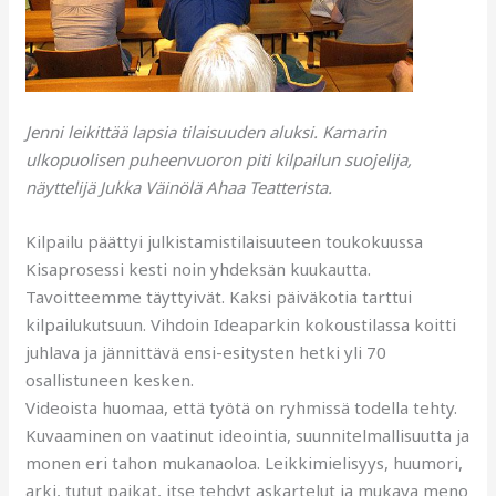
Jenni leikittää lapsia tilaisuuden aluksi. Kamarin
ulkopuolisen puheenvuoron piti kilpailun suojelija,
näyttelijä Jukka Väinölä Ahaa Teatterista.
Kilpailu päättyi julkistamistilaisuuteen toukokuussa
Kisaprosessi kesti noin yhdeksän kuukautta.
Tavoitteemme täyttyivät. Kaksi päiväkotia tarttui
kilpailukutsuun. Vihdoin Ideaparkin kokoustilassa koitti
juhlava ja jännittävä ensi-esitysten hetki yli 70
osallistuneen kesken.
Videoista huomaa, että työtä on ryhmissä todella tehty.
Kuvaaminen on vaatinut ideointia, suunnitelmallisuutta ja
monen eri tahon mukanaoloa. Leikkimielisyys, huumori,
arki, tutut paikat, itse tehdyt askartelut ja mukava meno