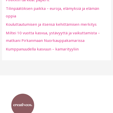
f
Tilinpäätöksen paikka – euroja, elämyksiä ja elämän
o
oppia
r
:
Kouluttautumisen ja itsensä kehittämisen merkitys
Miltei 10 vuotta kasvua, ystävyyttä ja vaikuttamista –
matkani Pirkanmaan Nuorkauppakamarissa
Kumppanuudella kasvuun – kamarityyliin