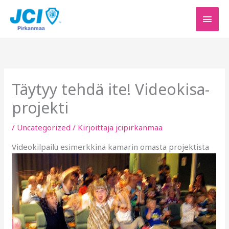
Siirry
PÄÄV
sisältöön
Täytyy tehdä ite! Videokisa-
projekti
/
Uncategorized
/ Kirjoittaja
jcipirkanmaa
Videokilpailu esimerkkinä kamarin omasta projektista