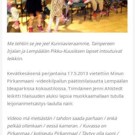
Me tehtiin se jee jee! Kunniavieraamme, Tampereen
Irjalan ja Lempäälän Pikku-Kuusiksen lapset intoutuivat
leikkiin.
Kevätkesäisenä perjantaina 17.5.2013 vietettiin Minun
Pirkanmaani -videokilpailun päätöstilaisuutta Lempäälän
Ideaparkissa kokoustiloissa. Tiimiläinen Jenni Ahlstedt
leikitti tilaisuuden aluksi lapsia muokkaamallaan tutulla
leijonanmetsästys-laululla näin:
Videoo mä metsästän / tahdon saada parhaan / enkä
pelkää ollenkaan / eessä kameran. / Kuvassa on
Pirkanmaa / kotiseutu Pirkanmaa! / Täytyy olla juoni /