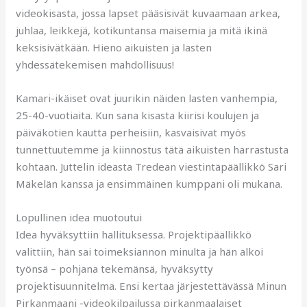
videokisasta, jossa lapset pääsisivät kuvaamaan arkea,
juhlaa, leikkejä, kotikuntansa maisemia ja mitä ikinä
keksisivätkään. Hieno aikuisten ja lasten
yhdessätekemisen mahdollisuus!
Kamari-ikäiset ovat juurikin näiden lasten vanhempia,
25-40-vuotiaita. Kun sana kisasta kiirisi koulujen ja
päiväkotien kautta perheisiin, kasvaisivat myös
tunnettuutemme ja kiinnostus tätä aikuisten harrastusta
kohtaan. Juttelin ideasta Tredean viestintäpäällikkö Sari
Mäkelän kanssa ja ensimmäinen kumppani oli mukana.
Lopullinen idea muotoutui
Idea hyväksyttiin hallituksessa. Projektipäällikkö
valittiin, hän sai toimeksiannon minulta ja hän alkoi
työnsä – pohjana tekemänsä, hyväksytty
projektisuunnitelma. Ensi kertaa järjestettävässä Minun
Pirkanmaani -videokilpailussa pirkanmaalaiset