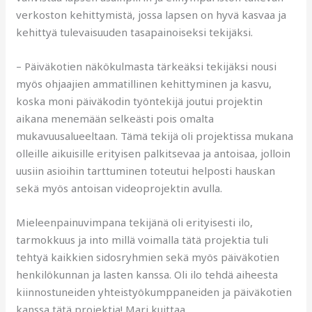
verkoston kehittymistä, jossa lapsen on hyvä kasvaa ja
kehittyä tulevaisuuden tasapainoiseksi tekijäksi.
– Päiväkotien näkökulmasta tärkeäksi tekijäksi nousi
myös ohjaajien ammatillinen kehittyminen ja kasvu,
koska moni päiväkodin työntekijä joutui projektin
aikana menemään selkeästi pois omalta
mukavuusalueeltaan. Tämä tekijä oli projektissa mukana
olleille aikuisille erityisen palkitsevaa ja antoisaa, jolloin
uusiin asioihin tarttuminen toteutui helposti hauskan
sekä myös antoisan videoprojektin avulla.
Mieleenpainuvimpana tekijänä oli erityisesti ilo,
tarmokkuus ja into millä voimalla tätä projektia tuli
tehtyä kaikkien sidosryhmien sekä myös päiväkotien
henkilökunnan ja lasten kanssa. Oli ilo tehdä aiheesta
kiinnostuneiden yhteistyökumppaneiden ja päiväkotien
kanssa tätä projektia! Mari kuittaa.