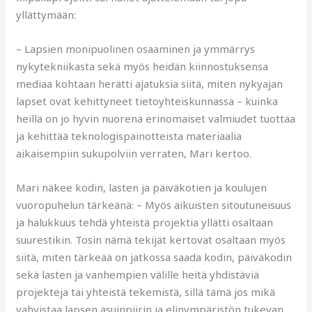
yllättymään:
– Lapsien monipuolinen osaaminen ja ymmärrys
nykytekniikasta sekä myös heidän kiinnostuksensa
mediaa kohtaan herätti ajatuksia siitä, miten nykyajan
lapset ovat kehittyneet tietoyhteiskunnassa – kuinka
heillä on jo hyvin nuorena erinomaiset valmiudet tuottaa
ja kehittää teknologispainotteista materiaalia
aikaisempiin sukupolviin verraten, Mari kertoo.
Mari näkee kodin, lasten ja päiväkotien ja koulujen
vuoropuhelun tärkeänä: – Myös aikuisten sitoutuneisuus
ja halukkuus tehdä yhteistä projektia yllätti osaltaan
suurestikin. Tosin nämä tekijät kertovat osaltaan myös
siitä, miten tärkeää on jatkossa saada kodin, päiväkodin
sekä lasten ja vanhempien välille heitä yhdistäviä
projekteja tai yhteistä tekemistä, sillä tämä jos mikä
vahvistaa lapsen asuinpiirin ja elinympäristön tukevan