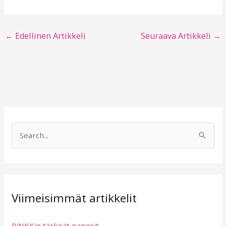
←
Edellinen Artikkeli
Seuraava Artikkeli
→
S
e
a
r
Viimeisimmät artikkelit
c
h
PiNKKin tärkeät paperit