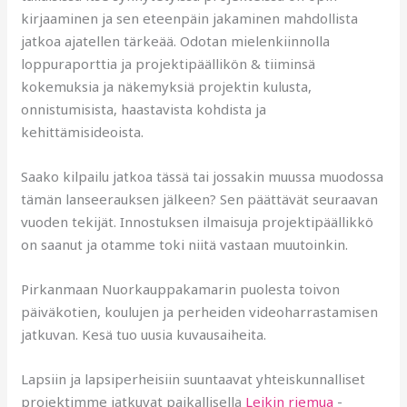
kirjaaminen ja sen eteenpäin jakaminen mahdollista
jatkoa ajatellen tärkeää. Odotan mielenkiinnolla
loppuraporttia ja projektipäällikön & tiiminsä
kokemuksia ja näkemyksiä projektin kulusta,
onnistumisista, haastavista kohdista ja
kehittämisideoista.
Saako kilpailu jatkoa tässä tai jossakin muussa muodossa
tämän lanseerauksen jälkeen? Sen päättävät seuraavan
vuoden tekijät. Innostuksen ilmaisuja projektipäällikkö
on saanut ja otamme toki niitä vastaan muutoinkin.
Pirkanmaan Nuorkauppakamarin puolesta toivon
päiväkotien, koulujen ja perheiden videoharrastamisen
jatkuvan. Kesä tuo uusia kuvausaiheita.
Lapsiin ja lapsiperheisiin suuntaavat yhteiskunnalliset
projektimme jatkuvat paikallisella
Leikin riemua
-