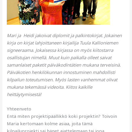
Mari ja Heidi jakoivat diplomit ja palkintokirjat. Jokainen
kirja on kirjat lahjoittaneen kirjailija Tuula Kallioniemen
signeeraama. Jokaisessa kirjassa on myös kiitostarra
osallistujan nimellä. Muut kuin paikalla olleet saivat
samanlaiset paketit päiväkodintätien mukana terveisinä.
Päiväkotien henkilökunnan innostuminen mahdollisti
kilpailun toteutumisen. Myös lasten vanhemmat olivat
mukana tekemässä videoita. Kiitos kaikille
heittäytymisestä!
Yhteenveto
Entä miten projektipäällikkö koki projektin? Toivoin
Maria kertomaan kolme asiaa, joita tämä
kilpailuprojekti sai hänet ajattelemaan tai jopa