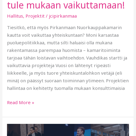
tule mukaan vaikuttamaan!
Hallitus
,
Projektit
/
jcipirkanmaa
Tiesitkö, että myös Pirkanmaan Nuorkauppakamarin
kautta voit vaikuttaa yhteiskuntaan? Moni karsastaa
puoluepolitiikkaa, mutta silti haluaisi olla mukana
rakentamassa parempaa huomista – kamaritoiminta
tarjoaa tähän loistavan vaihtoehdon. Vauhdikas startti ja
vaikuttavia projekteja Vuosi on lähtenyt ripeästi
liikkeelle, ja myös tuore yhteiskuntalohkon vetäjä (eli
minä) on päässyt suoraan toiminnan ytimeen. Projektien
hallintaa on kehitetty tuomalla mukaan konsulttimaisia
Read More »
PiNKKin
elämysten