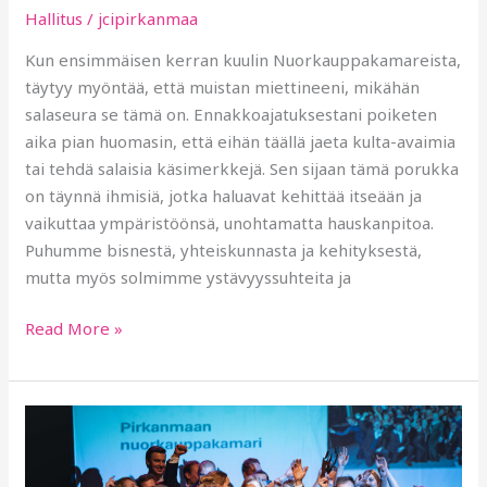
Hallitus
/
jcipirkanmaa
Kun ensimmäisen kerran kuulin Nuorkauppakamareista,
täytyy myöntää, että muistan miettineeni, mikähän
salaseura se tämä on. Ennakkoajatuksestani poiketen
aika pian huomasin, että eihän täällä jaeta kulta-avaimia
tai tehdä salaisia käsimerkkejä. Sen sijaan tämä porukka
on täynnä ihmisiä, jotka haluavat kehittää itseään ja
vaikuttaa ympäristöönsä, unohtamatta hauskanpitoa.
Puhumme bisnestä, yhteiskunnasta ja kehityksestä,
mutta myös solmimme ystävyyssuhteita ja
Read More »
Vuosi
2024
PiNKK:lle