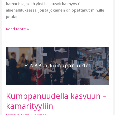
kamarissa, sekä yksi hallitusvirka myös C-
aluehallituksessa, joista jokainen on opettanut minulle
jotakin
Read More »
Kumppanuudella
kasvuun
–
kamarityyliin
Kumppanuudella kasvuun –
kamarityyliin
Hallitus
/
jcipirkanmaa