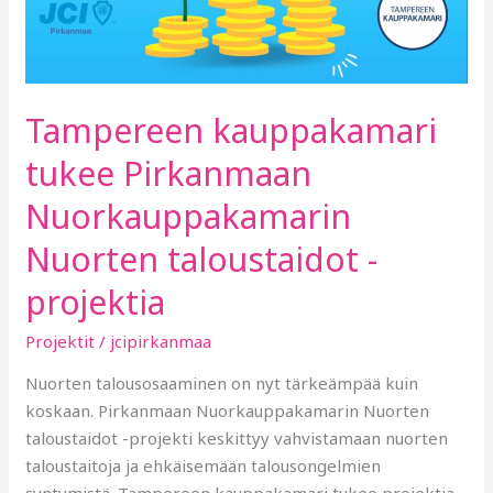
Tampereen kauppakamari
tukee Pirkanmaan
Nuorkauppakamarin
Nuorten taloustaidot -
projektia
Projektit
/
jcipirkanmaa
Nuorten talousosaaminen on nyt tärkeämpää kuin
koskaan. Pirkanmaan Nuorkauppakamarin Nuorten
taloustaidot -projekti keskittyy vahvistamaan nuorten
taloustaitoja ja ehkäisemään talousongelmien
syntymistä. Tampereen kauppakamari tukee projektia,