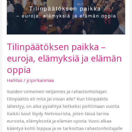
paikka
–
euroja,
elämyksiä
ja
elämän
Tilinpäätöksen paikka –
oppia
euroja, elämyksiä ja elämän
oppia
Hallitus
/
jcipirkanmaa
Vuoden viimeinen neljännes ja rahastonhoitajan
tilinpäätös eli mitä jäi viivan alle? Kun tilinpäätös
lähestyy, on aika pysähtyä hetkeksi pohtimaan vuotta.
Kaikki luvut löydy Netvisorista, joten tässä tarina
euroista, elämyksistä ja elämän opista. Vuosi alkaa
kääntyä kohti loppua ja se tarkoittaa rahastonhoitajalle