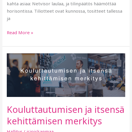
kahta asiaa: Netvisor laulaa, ja tilinpäätös häämöttää
horisontissa. Tiliotteet ovat kunnossa, tositteet tallessa
ja
Read More »
Kouluttautumisen
ja
itsensä
kehittämisen
merkitys
Kouluttautumisen ja itsensä
kehittämisen merkitys
Hallitus
/
jcipirkanmaa