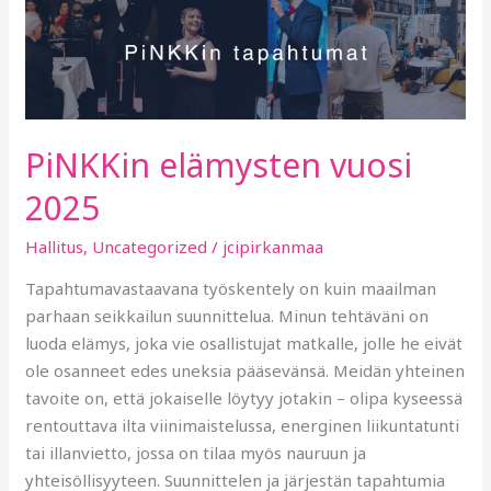
vuosi
2025
PiNKKin elämysten vuosi
2025
Hallitus
,
Uncategorized
/
jcipirkanmaa
Tapahtumavastaavana työskentely on kuin maailman
parhaan seikkailun suunnittelua. Minun tehtäväni on
luoda elämys, joka vie osallistujat matkalle, jolle he eivät
ole osanneet edes uneksia pääsevänsä. Meidän yhteinen
tavoite on, että jokaiselle löytyy jotakin – olipa kyseessä
rentouttava ilta viinimaistelussa, energinen liikuntatunti
tai illanvietto, jossa on tilaa myös nauruun ja
yhteisöllisyyteen. Suunnittelen ja järjestän tapahtumia