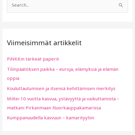
S
e
a
r
Viimeisimmät artikkelit
c
h
PiNKKin tärkeät paperit
f
Tilinpäätöksen paikka – euroja, elämyksiä ja elämän
o
oppia
r
:
Kouluttautumisen ja itsensä kehittämisen merkitys
Miltei 10 vuotta kasvua, ystävyyttä ja vaikuttamista –
matkani Pirkanmaan Nuorkauppakamarissa
Kumppanuudella kasvuun – kamarityyliin