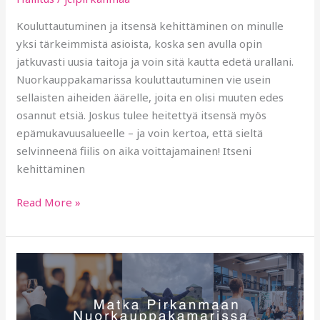
Kouluttautuminen ja itsensä kehittäminen on minulle
yksi tärkeimmistä asioista, koska sen avulla opin
jatkuvasti uusia taitoja ja voin sitä kautta edetä urallani.
Nuorkauppakamarissa kouluttautuminen vie usein
sellaisten aiheiden äärelle, joita en olisi muuten edes
osannut etsiä. Joskus tulee heitettyä itsensä myös
epämukavuusalueelle – ja voin kertoa, että sieltä
selvinneenä fiilis on aika voittajamainen! Itseni
kehittäminen
Read More »
Miltei
10
vuotta
kasvua,