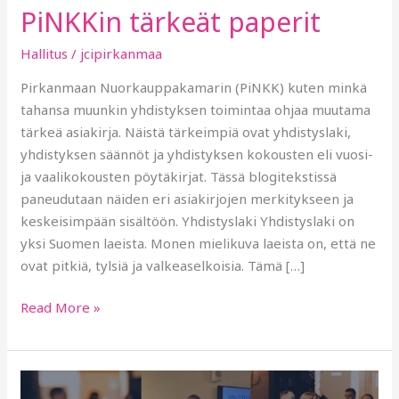
PiNKKin tärkeät paperit
Hallitus
/
jcipirkanmaa
Pirkanmaan Nuorkauppakamarin (PiNKK) kuten minkä
tahansa muunkin yhdistyksen toimintaa ohjaa muutama
tärkeä asiakirja. Näistä tärkeimpiä ovat yhdistyslaki,
yhdistyksen säännöt ja yhdistyksen kokousten eli vuosi-
ja vaalikokousten pöytäkirjat. Tässä blogitekstissä
paneudutaan näiden eri asiakirjojen merkitykseen ja
keskeisimpään sisältöön. Yhdistyslaki Yhdistyslaki on
yksi Suomen laeista. Monen mielikuva laeista on, että ne
ovat pitkiä, tylsiä ja valkeaselkoisia. Tämä […]
Read More »
Tilinpäätöksen