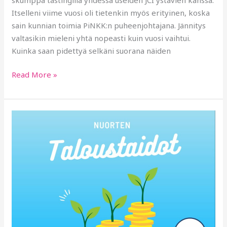
Itselleni viime vuosi oli tietenkin myös erityinen, koska
sain kunnian toimia PiNKK:n puheenjohtajana. Jännitys
valtasikin mieleni yhtä nopeasti kuin vuosi vaihtui.
Kuinka saan pidettyä selkäni suorana näiden
Read More »
Tampereen
kauppakamari
tukee
Pirkanmaan
Nuorkauppakamarin
Nuorten
taloustaidot
-
projektia