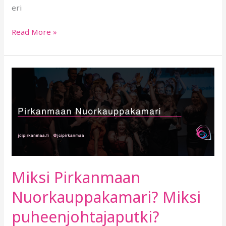
eri
Read More »
Miksi
Pirkanmaan
Nuorkauppakamari?
Miksi
puheenjohtajaputki?
Miksi Pirkanmaan
Nuorkauppakamari? Miksi
puheenjohtajaputki?