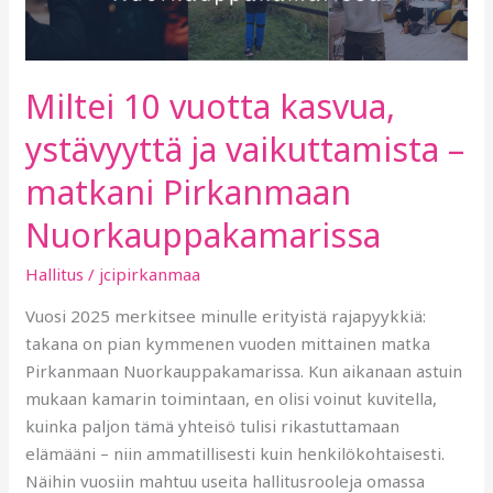
ystävyyttä
ja
vaikuttamista
Miltei 10 vuotta kasvua,
–
matkani
ystävyyttä ja vaikuttamista –
Pirkanmaan
matkani Pirkanmaan
Nuorkauppakamarissa
Nuorkauppakamarissa
Hallitus
/
jcipirkanmaa
Vuosi 2025 merkitsee minulle erityistä rajapyykkiä:
takana on pian kymmenen vuoden mittainen matka
Pirkanmaan Nuorkauppakamarissa. Kun aikanaan astuin
mukaan kamarin toimintaan, en olisi voinut kuvitella,
kuinka paljon tämä yhteisö tulisi rikastuttamaan
elämääni – niin ammatillisesti kuin henkilökohtaisesti.
Näihin vuosiin mahtuu useita hallitusrooleja omassa