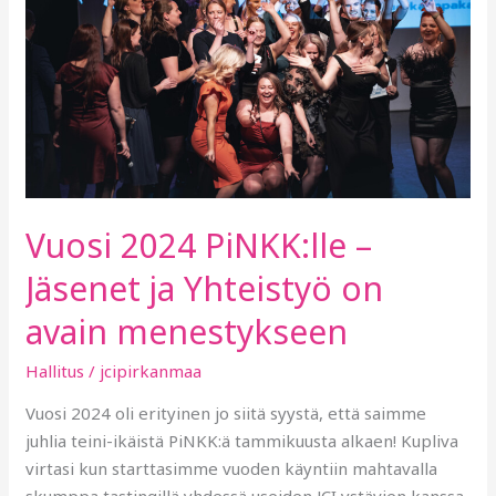
–
Jäsenet
ja
Yhteistyö
on
avain
menestykseen
Vuosi 2024 PiNKK:lle –
Jäsenet ja Yhteistyö on
avain menestykseen
Hallitus
/
jcipirkanmaa
Vuosi 2024 oli erityinen jo siitä syystä, että saimme
juhlia teini-ikäistä PiNKK:ä tammikuusta alkaen! Kupliva
virtasi kun starttasimme vuoden käyntiin mahtavalla
skumppa tastingillä yhdessä useiden JCI ystävien kanssa.