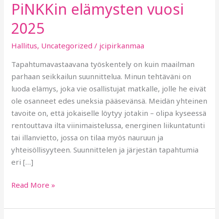
PiNKKin elämysten vuosi
2025
Hallitus
,
Uncategorized
/
jcipirkanmaa
Tapahtumavastaavana työskentely on kuin maailman
parhaan seikkailun suunnittelua. Minun tehtäväni on
luoda elämys, joka vie osallistujat matkalle, jolle he eivät
ole osanneet edes uneksia pääsevänsä. Meidän yhteinen
tavoite on, että jokaiselle löytyy jotakin – olipa kyseessä
rentouttava ilta viinimaistelussa, energinen liikuntatunti
tai illanvietto, jossa on tilaa myös nauruun ja
yhteisöllisyyteen. Suunnittelen ja järjestän tapahtumia
eri […]
Read More »