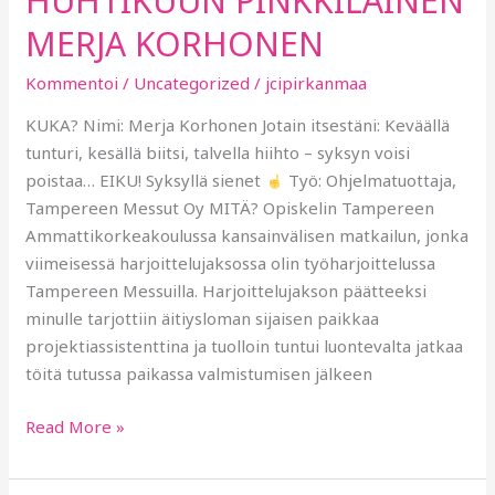
HUHTIKUUN PINKKILÄINEN
MERJA KORHONEN
Kommentoi
/
Uncategorized
/
jcipirkanmaa
KUKA? Nimi: Merja Korhonen Jotain itsestäni: Keväällä
tunturi, kesällä biitsi, talvella hiihto – syksyn voisi
poistaa… EIKU! Syksyllä sienet
Työ: Ohjelmatuottaja,
Tampereen Messut Oy MITÄ? Opiskelin Tampereen
Ammattikorkeakoulussa kansainvälisen matkailun, jonka
viimeisessä harjoittelujaksossa olin työharjoittelussa
Tampereen Messuilla. Harjoittelujakson päätteeksi
minulle tarjottiin äitiysloman sijaisen paikkaa
projektiassistenttina ja tuolloin tuntui luontevalta jatkaa
töitä tutussa paikassa valmistumisen jälkeen
Read More »