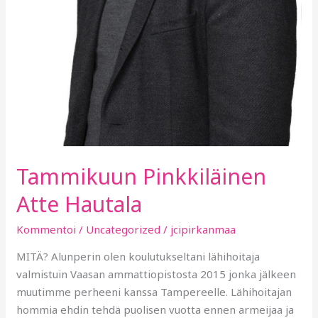
Tammikuun Pinkkiläinen
Atte Hautala
Kommentoi
/
Uncategorized
/
jcipirkanmaa
MITÄ? Alunperin olen koulutukseltani lähihoitaja
valmistuin Vaasan ammattiopistosta 2015 jonka jälkeen
muutimme perheeni kanssa Tampereelle. Lähihoitajan
hommia ehdin tehdä puolisen vuotta ennen armeijaa ja