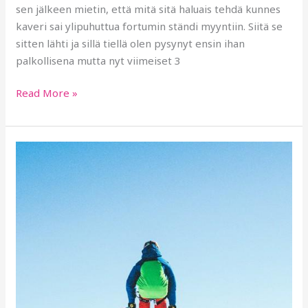
sen jälkeen mietin, että mitä sitä haluais tehdä kunnes
kaveri sai ylipuhuttua fortumin ständi myyntiin. Siitä se
sitten lähti ja sillä tiellä olen pysynyt ensin ihan
palkollisena mutta nyt viimeiset 3
Read More »
Erikoisuuksien
vuosi
2020
takanapäin-
Erinomainen
vuosi
2021
edessäpäin.