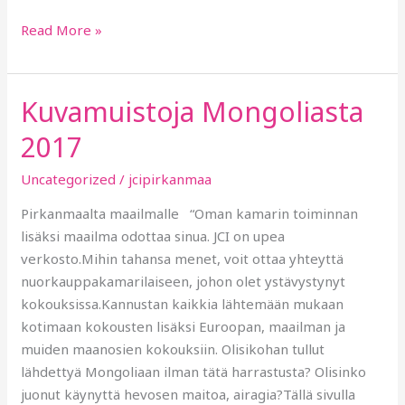
Read More »
Kuvamuistoja Mongoliasta
Kuvamuistoja
Mongoliasta
2017
2017
Uncategorized
/
jcipirkanmaa
Pirkanmaalta maailmalle “Oman kamarin toiminnan
lisäksi maailma odottaa sinua. JCI on upea
verkosto.Mihin tahansa menet, voit ottaa yhteyttä
nuorkauppakamarilaiseen, johon olet ystävystynyt
kokouksissa.Kannustan kaikkia lähtemään mukaan
kotimaan kokousten lisäksi Euroopan, maailman ja
muiden maanosien kokouksiin. Olisikohan tullut
lähdettyä Mongoliaan ilman tätä harrastusta? Olisinko
juonut käynyttä hevosen maitoa, airagia?Tällä sivulla