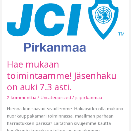
Hae
mukaan
toimintaamme!
Jäsenhaku
on
auki
7.3
asti.
Hae mukaan
toimintaamme! Jäsenhaku
on auki 7.3 asti.
2 kommenttia
/
Uncategorized
/
jcipirkanmaa
Hienoa kun saavuit sivuillemme. Haluaisitko olla mukana
nuorkauppakamari toiminnassa, maailman parhaan
harrastuksen parissa? Laitathan sivujemme kautta
koejäsenhakemuksen tulemaan niin olemme