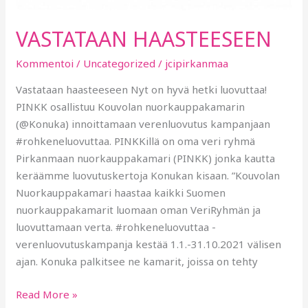
VASTATAAN HAASTEESEEN
Kommentoi
/
Uncategorized
/
jcipirkanmaa
Vastataan haasteeseen Nyt on hyvä hetki luovuttaa!
PINKK osallistuu Kouvolan nuorkauppakamarin
(@Konuka) innoittamaan verenluovutus kampanjaan
#rohkeneluovuttaa. PINKKillä on oma veri ryhmä
Pirkanmaan nuorkauppakamari (PINKK) jonka kautta
keräämme luovutuskertoja Konukan kisaan. ”Kouvolan
Nuorkauppakamari haastaa kaikki Suomen
nuorkauppakamarit luomaan oman VeriRyhmän ja
luovuttamaan verta. #rohkeneluovuttaa -
verenluovutuskampanja kestää 1.1.-31.10.2021 välisen
ajan. Konuka palkitsee ne kamarit, joissa on tehty
Read More »