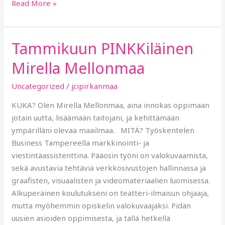
Read More »
Tammikuun PINKKiläinen
Tammikuun
PINKKiläinen
Mirella Mellonmaa
Mirella
Mellonmaa
Uncategorized
/
jcipirkanmaa
KUKA? Olen Mirella Mellonmaa, aina innokas oppimaan
jotain uutta, lisäämään taitojani, ja kehittämään
ympärilläni olevaa maailmaa. MITÄ? Työskentelen
Business Tampereella markkinointi- ja
viestintäassistenttina. Pääosin työni on valokuvaamista,
sekä avustavia tehtäviä verkkosivustojen hallinnassa ja
graafisten, visuaalisten ja videomateriaalien luomisessa.
Alkuperäinen koulutukseni on teatteri-ilmaisun ohjaaja,
mutta myöhemmin opiskelin valokuvaajaksi. Pidän
uusien asioiden oppimisesta, ja tällä hetkellä