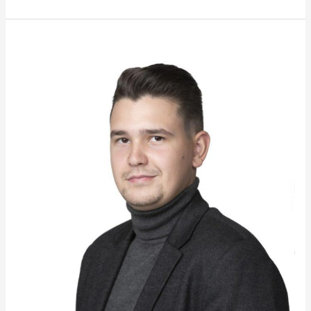
Tammikuun
Pinkkiläinen
Atte
Hautala