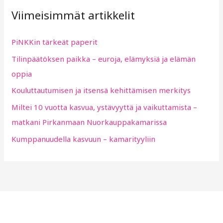
Viimeisimmät artikkelit
c
h
PiNKKin tärkeät paperit
f
Tilinpäätöksen paikka – euroja, elämyksiä ja elämän
o
oppia
r
:
Kouluttautumisen ja itsensä kehittämisen merkitys
Miltei 10 vuotta kasvua, ystävyyttä ja vaikuttamista –
matkani Pirkanmaan Nuorkauppakamarissa
Kumppanuudella kasvuun – kamarityyliin