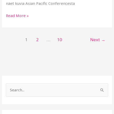
näet kuvia Asian Pacific Conferencesta
Read More »
1
2
…
10
Next
→
S
e
a
r