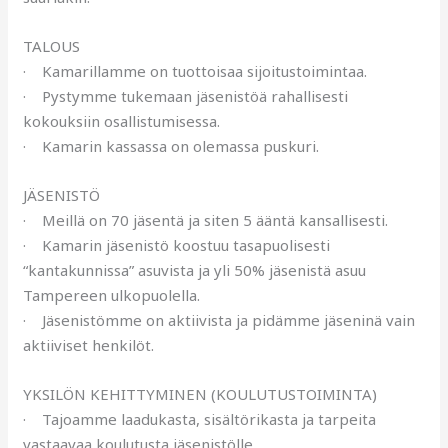
TALOUS
· Kamarillamme on tuottoisaa sijoitustoimintaa.
· Pystymme tukemaan jäsenistöä rahallisesti
kokouksiin osallistumisessa.
· Kamarin kassassa on olemassa puskuri.
JÄSENISTÖ
· Meillä on 70 jäsentä ja siten 5 ääntä kansallisesti.
· Kamarin jäsenistö koostuu tasapuolisesti
“kantakunnissa” asuvista ja yli 50% jäsenistä asuu
Tampereen ulkopuolella.
· Jäsenistömme on aktiivista ja pidämme jäseninä vain
aktiiviset henkilöt.
YKSILÖN KEHITTYMINEN (KOULUTUSTOIMINTA)
· Tajoamme laadukasta, sisältörikasta ja tarpeita
vastaavaa koulutusta jäsenistölle.