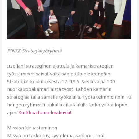
PINKK Strategiatyöryhmä
Itselläni strateginen ajattelu ja kamaristrategian
työstäminen saivat valtaisan potkun eteenpäin
Strategia!-koulutuksesta 17.-19.5. Siellä vajaa 100
nuorkauppakamarilaista työsti Lahden kamarin
strategiaa tällä samalla työkalulla. Työtä teimme noin 10
hengen ryhmissä tiukalla aikataululla koko viikonlopun
ajan.
Kurkkaa tunnelmakuvia!
Mission kirkastaminen
Missio on tarkoitus, syy olemassaoloon, rooli