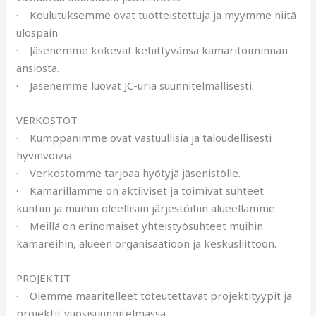
· Koulutuksemme ovat tuotteistettuja ja myymme niitä
ulospäin
· Jäsenemme kokevat kehittyvänsä kamaritoiminnan
ansiosta.
· Jäsenemme luovat JC-uria suunnitelmallisesti.
VERKOSTOT
· Kumppanimme ovat vastuullisia ja taloudellisesti
hyvinvoivia.
· Verkostomme tarjoaa hyötyjä jäsenistölle.
· Kamarillamme on aktiiviset ja toimivat suhteet
kuntiin ja muihin oleellisiin järjestöihin alueellamme.
· Meillä on erinomaiset yhteistyösuhteet muihin
kamareihin, alueen organisaatioon ja keskusliittoon.
PROJEKTIT
· Olemme määritelleet toteutettavat projektityypit ja
projektit vuosisuunnitelmassa.