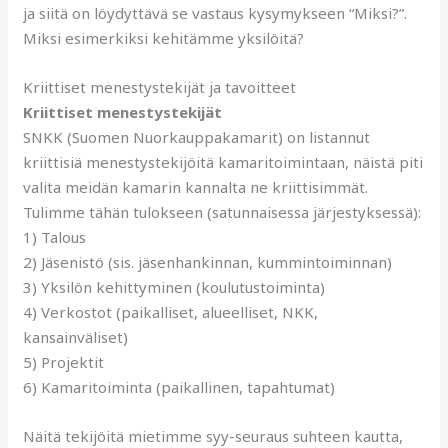
ja siitä on löydyttävä se vastaus kysymykseen “Miksi?”.
Miksi esimerkiksi kehitämme yksilöitä?
Kriittiset menestystekijät ja tavoitteet
Kriittiset menestystekijät
SNKK (Suomen Nuorkauppakamarit) on listannut
kriittisiä menestystekijöitä kamaritoimintaan, näistä piti
valita meidän kamarin kannalta ne kriittisimmät.
Tulimme tähän tulokseen (satunnaisessa järjestyksessä):
1) Talous
2) Jäsenistö (sis. jäsenhankinnan, kummintoiminnan)
3) Yksilön kehittyminen (koulutustoiminta)
4) Verkostot (paikalliset, alueelliset, NKK,
kansainväliset)
5) Projektit
6) Kamaritoiminta (paikallinen, tapahtumat)
Näitä tekijöitä mietimme syy-seuraus suhteen kautta,