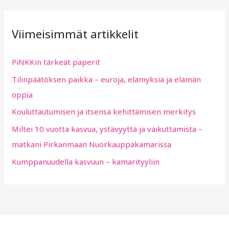
a
r
Viimeisimmät artikkelit
c
h
PiNKKin tärkeät paperit
f
Tilinpäätöksen paikka – euroja, elämyksiä ja elämän
o
oppia
r
:
Kouluttautumisen ja itsensä kehittämisen merkitys
Miltei 10 vuotta kasvua, ystävyyttä ja vaikuttamista –
matkani Pirkanmaan Nuorkauppakamarissa
Kumppanuudella kasvuun – kamarityyliin