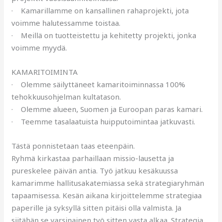
· Kamarillamme on kansallinen rahaprojekti, jota
voimme halutessamme toistaa.
· Meillä on tuotteistettu ja kehitetty projekti, jonka
voimme myydä.
KAMARITOIMINTA
· Olemme säilyttäneet kamaritoiminnassa 100%
tehokkuusohjelman kultatason.
· Olemme alueen, Suomen ja Euroopan paras kamari.
· Teemme tasalaatuista huipputoimintaa jatkuvasti.
Tästä ponnistetaan taas eteenpäin.
Ryhmä kirkastaa parhaillaan missio-lausetta ja
pureskelee päivän antia. Työ jatkuu kesäkuussa
kamarimme hallitusakatemiassa sekä strategiaryhmän
tapaamisessa. Kesän aikana kirjoittelemme strategiaa
paperille ja syksyllä sitten pitäisi olla valmista. Ja
siitähän se varsinainen työ sitten vasta alkaa. Strategia