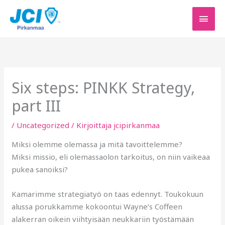
Siirry
PÄÄV
sisältöön
Six steps: PINKK Strategy,
part III
/
Uncategorized
/ Kirjoittaja
jcipirkanmaa
Miksi olemme olemassa ja mitä tavoittelemme?
Miksi missio, eli olemassaolon tarkoitus, on niin vaikeaa
pukea sanoiksi?
Kamarimme strategiatyö on taas edennyt. Toukokuun
alussa porukkamme kokoontui Wayne’s Coffeen
alakerran oikein viihtyisään neukkariin työstämään