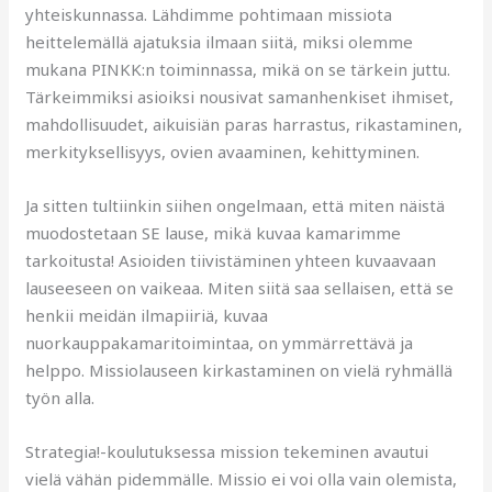
yhteiskunnassa. Lähdimme pohtimaan missiota
heittelemällä ajatuksia ilmaan siitä, miksi olemme
mukana PINKK:n toiminnassa, mikä on se tärkein juttu.
Tärkeimmiksi asioiksi nousivat samanhenkiset ihmiset,
mahdollisuudet, aikuisiän paras harrastus, rikastaminen,
merkityksellisyys, ovien avaaminen, kehittyminen.
Ja sitten tultiinkin siihen ongelmaan, että miten näistä
muodostetaan SE lause, mikä kuvaa kamarimme
tarkoitusta! Asioiden tiivistäminen yhteen kuvaavaan
lauseeseen on vaikeaa. Miten siitä saa sellaisen, että se
henkii meidän ilmapiiriä, kuvaa
nuorkauppakamaritoimintaa, on ymmärrettävä ja
helppo. Missiolauseen kirkastaminen on vielä ryhmällä
työn alla.
Strategia!-koulutuksessa mission tekeminen avautui
vielä vähän pidemmälle. Missio ei voi olla vain olemista,