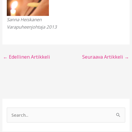
Sanna Heiskanen
Varapuheenjohtaja 2013
←
Edellinen Artikkeli
Seuraava Artikkeli
→
S
e