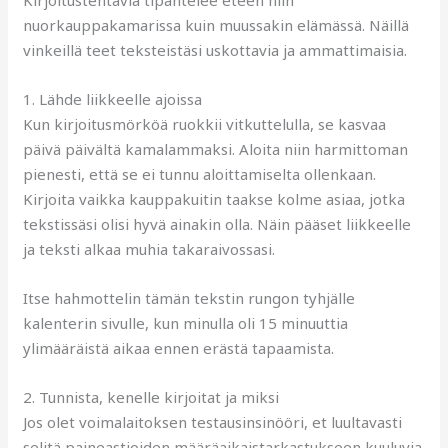
nuorkauppakamarissa kuin muussakin elämässä. Näillä
vinkeillä teet teksteistäsi uskottavia ja ammattimaisia.
1. Lähde liikkeelle ajoissa
Kun kirjoitusmörköä ruokkii vitkuttelulla, se kasvaa
päivä päivältä kamalammaksi. Aloita niin harmittoman
pienesti, että se ei tunnu aloittamiselta ollenkaan.
Kirjoita vaikka kauppakuitin taakse kolme asiaa, jotka
tekstissäsi olisi hyvä ainakin olla. Näin pääset liikkeelle
ja teksti alkaa muhia takaraivossasi.
Itse hahmottelin tämän tekstin rungon tyhjälle
kalenterin sivulle, kun minulla oli 15 minuuttia
ylimääräistä aikaa ennen erästä tapaamista.
2. Tunnista, kenelle kirjoitat ja miksi
Jos olet voimalaitoksen testausinsinööri, et luultavasti
selitä paineastioiden määräaikaistarkastukseen kuuluvia