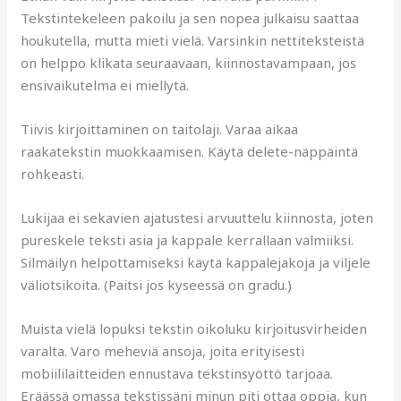
Tekstintekeleen pakoilu ja sen nopea julkaisu saattaa
houkutella, mutta mieti vielä. Varsinkin nettiteksteistä
on helppo klikata seuraavaan, kiinnostavampaan, jos
ensivaikutelma ei miellytä.
Tiivis kirjoittaminen on taitolaji. Varaa aikaa
raakatekstin muokkaamisen. Käytä delete-näppäintä
rohkeasti.
Lukijaa ei sekavien ajatustesi arvuuttelu kiinnosta, joten
pureskele teksti asia ja kappale kerrallaan valmiiksi.
Silmäilyn helpottamiseksi käytä kappalejakoja ja viljele
väliotsikoita. (Paitsi jos kyseessä on gradu.)
Muista vielä lopuksi tekstin oikoluku kirjoitusvirheiden
varalta. Varo meheviä ansoja, joita erityisesti
mobiililaitteiden ennustava tekstinsyöttö tarjoaa.
Eräässä omassa tekstissäni minun piti ottaa oppia, kun