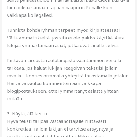
hienouksia samaan tapaan naapurin Penalle kuin
vaikkapa kollegallesi.
Tunnista kohderyhmän tarpeet myös kirjoittaessasi.
Vältä ammattikieltä, jos sitä ei ole pakko käyttää. Auta
lukijaa ymmärtämään asiat, jotka ovat sinulle selviä.
Riittävän järeästä rautalangasta vääntäminen voi olla
tärkeää, jos haluat lukijan reagoivan tekstiisi jollain
tavalla – kenties ottamalla yhteyttä tai ostamalla jotakin.
Harva vaivautuu kommentoimaan vaikkapa
blogipostaukseen, ettei ymmärtänyt asiasta yhtään
mitään.
3. Näytä, älä kerro
Hyvä teksti tarjoaa vastaanottajalle riittävästi
konkretiaa. Tällöin lukijan ei tarvitse ärsyyntyä ja
miettiä, mitä mahdat tarkoittaa. Miksi puhua