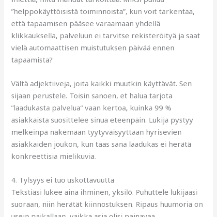
”helppokäyttöisistä toiminnoista”, kun voit tarkentaa,
että tapaamisen pääsee varaamaan yhdellä
klikkauksella, palveluun ei tarvitse rekisteröityä ja saat
vielä automaattisen muistutuksen päivää ennen
tapaamista?
Vältä adjektiiveja, joita kaikki muutkin käyttävät. Sen
sijaan perustele. Toisin sanoen, et halua tarjota
”laadukasta palvelua” vaan kertoa, kuinka 99 %
asiakkaista suosittelee sinua eteenpäin. Lukija pystyy
melkeinpä näkemään tyytyväisyyttään hyrisevien
asiakkaiden joukon, kun taas sana laadukas ei herätä
konkreettisia mielikuvia.
4. Tylsyys ei tuo uskottavuutta
Tekstiäsi lukee aina ihminen, yksilö. Puhuttele lukijaasi
suoraan, niin herätät kiinnostuksen. Ripaus huumoria on
usein paikallaan, vaikka asia olisi painavaa.