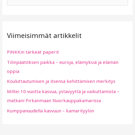
e
a
r
Viimeisimmät artikkelit
c
h
PiNKKin tärkeät paperit
f
Tilinpäätöksen paikka – euroja, elämyksiä ja elämän
o
oppia
r
:
Kouluttautumisen ja itsensä kehittämisen merkitys
Miltei 10 vuotta kasvua, ystävyyttä ja vaikuttamista –
matkani Pirkanmaan Nuorkauppakamarissa
Kumppanuudella kasvuun – kamarityyliin