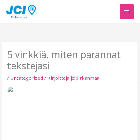
Siirry
PÄÄV
sisältöön
5 vinkkiä, miten parannat
tekstejäsi
/
Uncategorized
/ Kirjoittaja
jcipirkanmaa