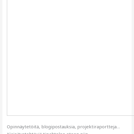
Opinnäytetöitä, blogipostauksia, projektiraportteja…
Kirjoitustehtäviä tipahtelee eteen niin