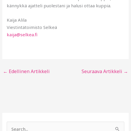
kännykkä ajatteli puolestani ja halusi ottaa kuppia.
Kaija Alila
Viestintätoimisto Selkeä
kaija@selkea.fi
←
Edellinen Artikkeli
Seuraava Artikkeli
→
S