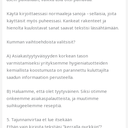
Käytä kirjoittaessasi normaaleja sanoja – sellaisia, joita
käyttäisit myös puheessasi. Kankeat rakenteet ja
hienolta kuulostavat sanat saavat tekstisi lässähtämään.
Kumman vaihtoehdoista valitsisit?
A) Asiakastyytyväisyyden korkean tason
varmistamiseksi yrityksemme hygieniatuotteiden
kemiallista koostumusta on parannettu kuluttajilta
saadun informaation perusteella.
B) Haluamme, että olet tyytyväinen. Siksi otimme
onkeemme asiakaspalautteista, ja muutimme
suihkugeeliemme reseptiä.
5. Tajunnanvirtaa et lue itsekään
Ethän vain kirjoita tekstiäsi ”kerralla purkkiin”?