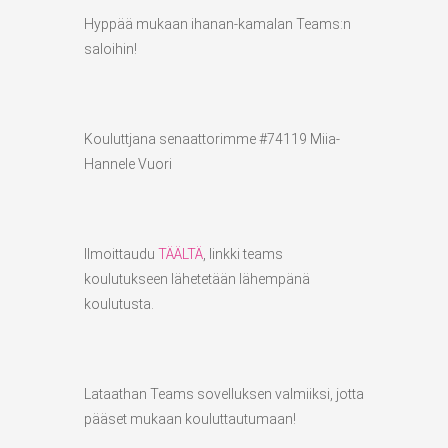
Hyppää mukaan ihanan-kamalan Teams:n
saloihin!
Kouluttjana senaattorimme #74119 Miia-
Hannele Vuori
Ilmoittaudu
TÄÄLTÄ
, linkki teams
koulutukseen lähetetään lähempänä
koulutusta.
Lataathan Teams sovelluksen valmiiksi, jotta
pääset mukaan kouluttautumaan!