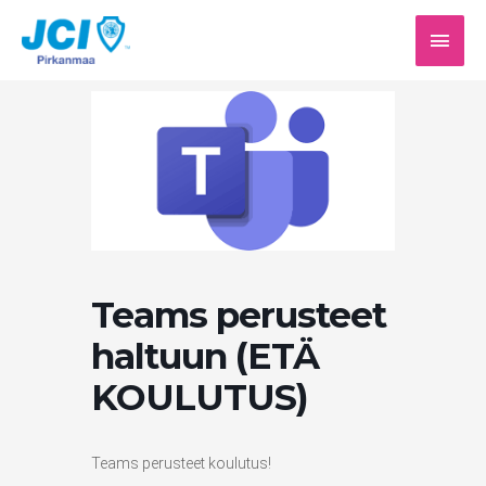
Siirry
PÄÄV
sisältöön
Teams perusteet
haltuun (ETÄ
KOULUTUS)
Teams perusteet koulutus!