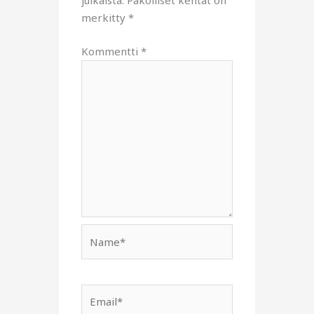
julkaista.
Pakolliset kentät on
merkitty
*
Kommentti
*
Name*
Email*