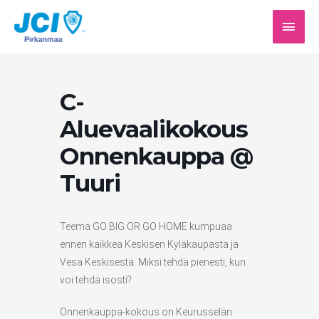
Siirry
PÄÄV
sisältöön
C-
Aluevaalikokous
Onnenkauppa @
Tuuri
Teema GO BIG OR GO HOME kumpuaa
ennen kaikkea Keskisen Kyläkaupasta ja
Vesa Keskisestä. Miksi tehdä pienesti, kun
voi tehdä isosti?
Onnenkauppa-kokous on Keurusselän