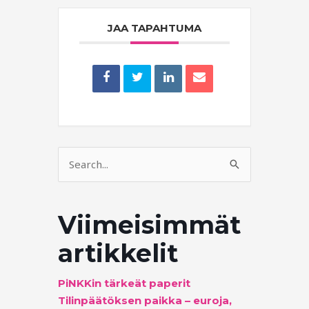
JAA TAPAHTUMA
Search
for:
Viimeisimmät
artikkelit
PiNKKin tärkeät paperit
Tilinpäätöksen paikka – euroja,