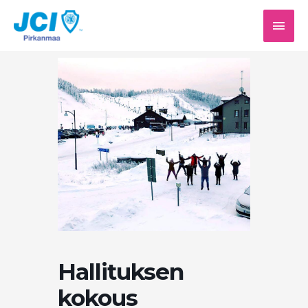
Siirry
PÄÄV
sisältöön
Hallituksen
kokous