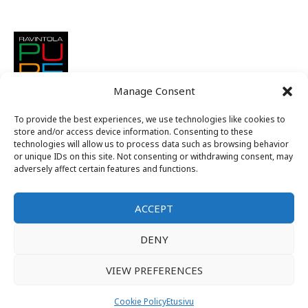
Manage Consent
To provide the best experiences, we use technologies like cookies to
store and/or access device information. Consenting to these
technologies will allow us to process data such as browsing behavior
or unique IDs on this site. Not consenting or withdrawing consent, may
adversely affect certain features and functions.
ACCEPT
Suomen nuorkauppakamarit ry
DENY
Alue C
VIEW PREFERENCES
Kansallinen jäsenintra
Tietosuojaseloste
Cookie Policy
Etusivu