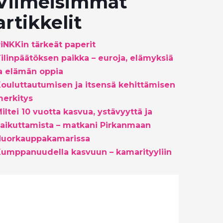
Viimeisimmät
artikkelit
iNKKin tärkeät paperit
ilinpäätöksen paikka – euroja, elämyksiä
a elämän oppia
ouluttautumisen ja itsensä kehittämisen
erkitys
iltei 10 vuotta kasvua, ystävyyttä ja
aikuttamista – matkani Pirkanmaan
Nuorkauppakamarissa
umppanuudella kasvuun – kamarityyliin