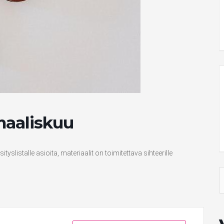
maaliskuu
slistalle asioita, materiaalit on toimitettava sihteerille
S
f