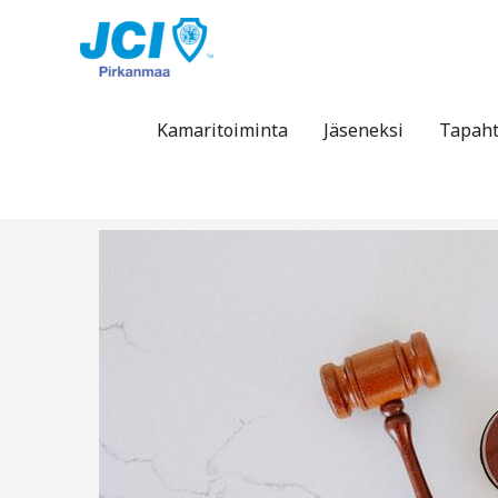
Siirry
sisältöön
Kamaritoiminta
Jäseneksi
Tapah