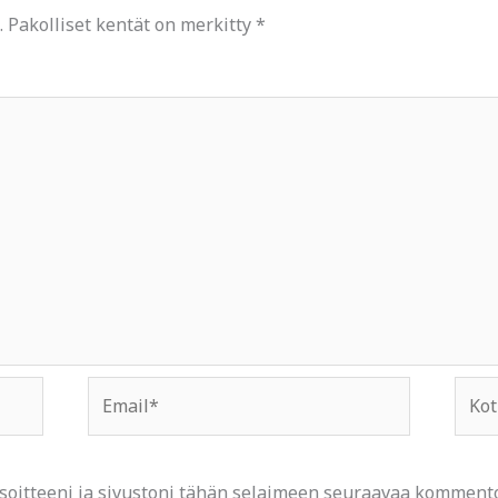
.
Pakolliset kentät on merkitty
*
Email*
Kotis
osoit
soitteeni ja sivustoni tähän selaimeen seuraavaa kommento