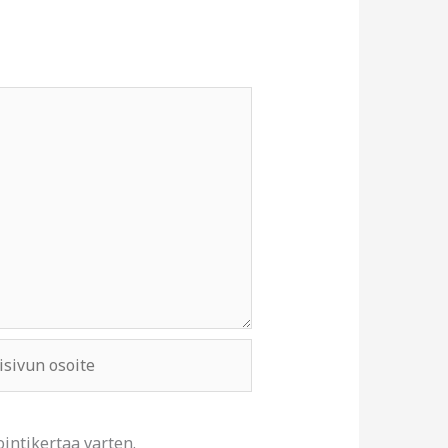
ivun
e
intikertaa varten.