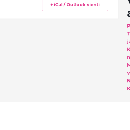
+ iCal / Outlook vienti
P
T
j
K
m
M
v
K