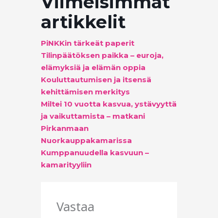
Viimeisimmät
artikkelit
PiNKKin tärkeät paperit
Tilinpäätöksen paikka – euroja,
elämyksiä ja elämän oppia
Kouluttautumisen ja itsensä
kehittämisen merkitys
Miltei 10 vuotta kasvua, ystävyyttä
ja vaikuttamista – matkani
Pirkanmaan
Nuorkauppakamarissa
Kumppanuudella kasvuun –
kamarityyliin
Vastaa