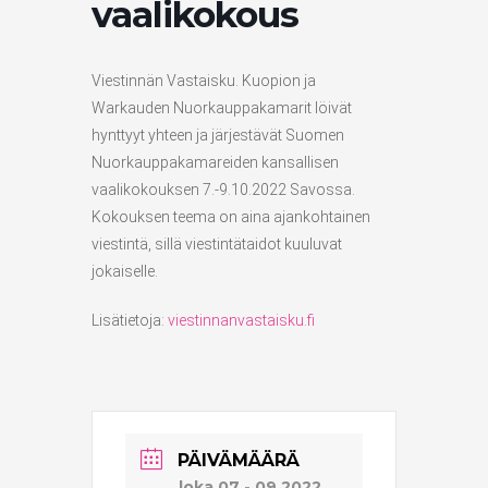
vaalikokous
Viestinnän Vastaisku. Kuopion ja
Warkauden Nuorkauppakamarit löivät
hynttyyt yhteen ja järjestävät Suomen
Nuorkauppakamareiden kansallisen
vaalikokouksen 7.-9.10.2022 Savossa.
Kokouksen teema on aina ajankohtainen
viestintä, sillä viestintätaidot kuuluvat
jokaiselle.
Lisätietoja:
viestinnanvastaisku.fi
PÄIVÄMÄÄRÄ
loka 07 - 09 2022