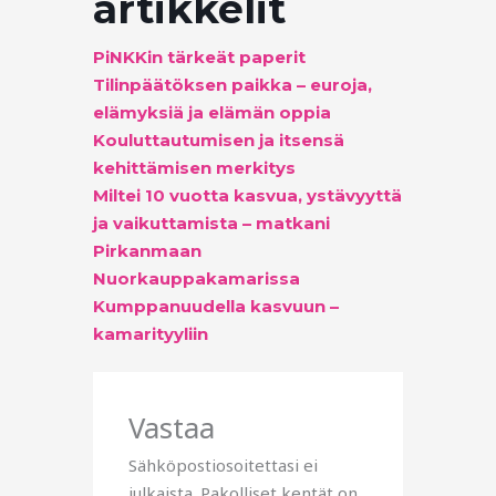
artikkelit
PiNKKin tärkeät paperit
Tilinpäätöksen paikka – euroja,
elämyksiä ja elämän oppia
Kouluttautumisen ja itsensä
kehittämisen merkitys
Miltei 10 vuotta kasvua, ystävyyttä
ja vaikuttamista – matkani
Pirkanmaan
Nuorkauppakamarissa
Kumppanuudella kasvuun –
kamarityyliin
Vastaa
Sähköpostiosoitettasi ei
julkaista.
Pakolliset kentät on