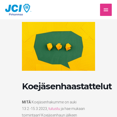
Siirry
PÄÄV
sisältöön
Koejäsenhaastattelut
MITÄ
Koejäsenhakumme on auki
13.2.-15.3.2023,
tutustu
ja hae mukaan
toimintaan! Koejäsenhaun jälkeen