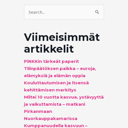
Search
for:
Viimeisimmät
artikkelit
PiNKKin tärkeät paperit
Tilinpäätöksen paikka – euroja,
elämyksiä ja elämän oppia
Kouluttautumisen ja itsensä
kehittämisen merkitys
Miltei 10 vuotta kasvua, ystävyyttä
ja vaikuttamista – matkani
Pirkanmaan
Nuorkauppakamarissa
Kumppanuudella kasvuun –