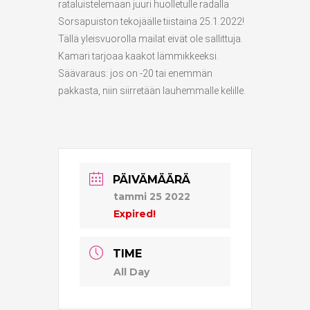
rataluistelemaan juuri huolletulle radalla
Sorsapuiston tekojäälle tiistaina 25.1.2022!
Tällä yleisvuorolla mailat eivät ole sallittuja.
Kamari tarjoaa kaakot lämmikkeeksi.
Säävaraus: jos on -20 tai enemmän
pakkasta, niin siirretään lauhemmalle kelille.
PÄIVÄMÄÄRÄ
tammi 25 2022
Expired!
TIME
All Day