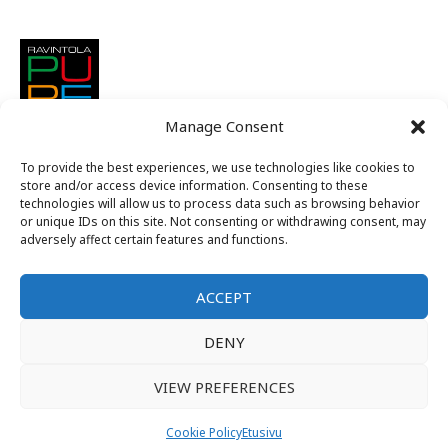
Manage Consent
To provide the best experiences, we use technologies like cookies to
store and/or access device information. Consenting to these
technologies will allow us to process data such as browsing behavior
or unique IDs on this site. Not consenting or withdrawing consent, may
adversely affect certain features and functions.
ACCEPT
Suomen nuorkauppakamarit ry
DENY
Alue C
VIEW PREFERENCES
Kansallinen jäsenintra
Tietosuojaseloste
Cookie Policy
Etusivu