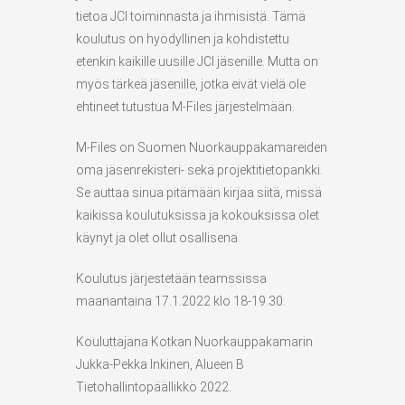
tietoa JCI toiminnasta ja ihmisistä. Tämä
koulutus on hyödyllinen ja kohdistettu
etenkin kaikille uusille JCI jäsenille. Mutta on
myös tärkeä jäsenille, jotka eivät vielä ole
ehtineet tutustua M-Files järjestelmään.
M-Files on Suomen Nuorkauppakamareiden
oma jäsenrekisteri- sekä projektitietopankki.
Se auttaa sinua pitämään kirjaa siitä, missä
kaikissa koulutuksissa ja kokouksissa olet
käynyt ja olet ollut osallisena.
Koulutus järjestetään teamssissa
maanantaina 17.1.2022 klo 18-19.30.
Kouluttajana Kotkan Nuorkauppakamarin
Jukka-Pekka Inkinen, Alueen B
Tietohallintopäällikkö 2022.