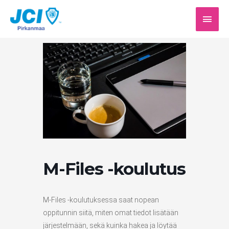
Siirry
PÄÄV
sisältöön
M-Files -koulutus
M-Files -koulutuksessa saat nopean
oppitunnin siitä, miten omat tiedot lisätään
järjestelmään, sekä kuinka hakea ja löytää