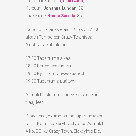
Tiede ja teknologia,
Lauri Alho
, 24
Kulttuuri,
Johanna Lundán
, 38
Lääketiede,
Hanna Sareila
, 35
Tapahtuma järjestetään 19.5 klo 17.30
alkaen Tampereen Crazy Townissa.
Alustava aikataulu on:
17:30 Tapahtuma alkaa
18:00 Paneelikeskustelu
19:00 Ryhmähuonekeskustelut
19:30 Tapahtuma päättyy
Aamulehti striimaa paneelikeskustelun
tilaajilleen.
Pääyhteistyökumppanina tapahtumassa
toimii Koju. Lisäksi yhteistyössä Aamulehti,
Alko, BO lkv, Crazy Town, Eläkeyhtiö Elo,