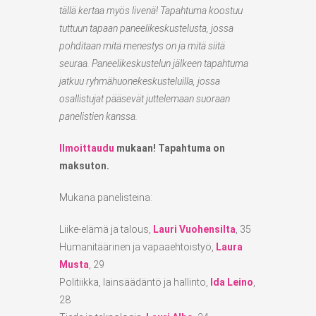
tällä kertaa myös livenä! Tapahtuma koostuu
tuttuun tapaan paneelikeskustelusta, jossa
pohditaan mitä menestys on ja mitä siitä
seuraa. Paneelikeskustelun jälkeen tapahtuma
jatkuu ryhmähuonekeskusteluilla, jossa
osallistujat pääsevät juttelemaan suoraan
panelistien kanssa.
Ilmoittaudu
mukaan! Tapahtuma on
maksuton.
Mukana panelisteina:
Liike-elämä ja talous,
Lauri Vuohensilta
, 35
Humanitäärinen ja vapaaehtoistyö,
Laura
Musta
, 29
Politiikka, lainsäädäntö ja hallinto,
Ida Leino
,
28