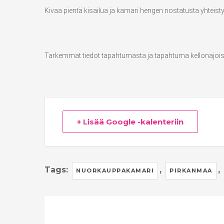
Kivaa pientä kisailua ja kamari hengen nostatusta yhte
Tarkemmat tiedot tapahtumasta ja tapahtuma kellonajois
+ Lisää Google -kalenteriin
Tags:
,
,
NUORKAUPPAKAMARI
PIRKANMAA