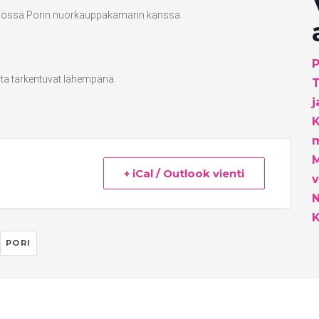
istyössä Porin nuorkauppakamarin kanssa.
P
ta tarkentuvat lähempänä.
T
j
K
m
M
+ iCal / Outlook vienti
v
K
PORI