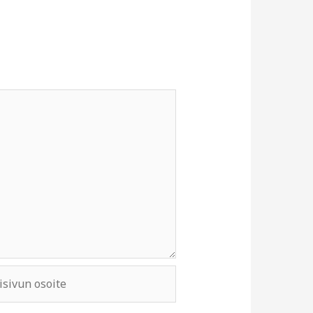
ivun
e