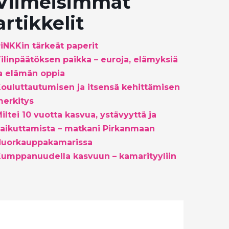
Viimeisimmät
artikkelit
iNKKin tärkeät paperit
ilinpäätöksen paikka – euroja, elämyksiä
a elämän oppia
ouluttautumisen ja itsensä kehittämisen
erkitys
iltei 10 vuotta kasvua, ystävyyttä ja
aikuttamista – matkani Pirkanmaan
Nuorkauppakamarissa
umppanuudella kasvuun – kamarityyliin