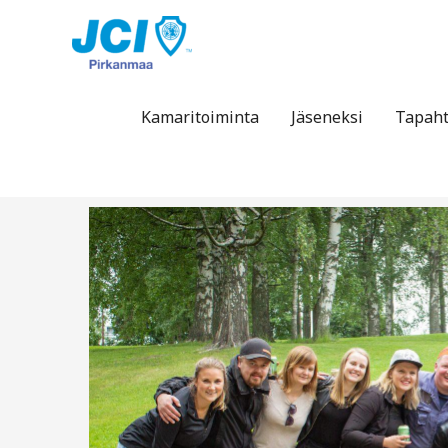
Siirry
sisältöön
Kamaritoiminta
Jäseneksi
Tapah