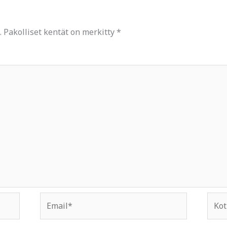
.
Pakolliset kentät on merkitty
*
Email*
Kotis
osoit