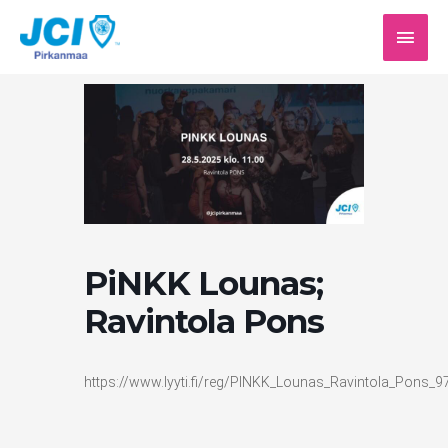
Siirry
PÄÄV
sisältöön
PiNKK Lounas;
Ravintola Pons
https://www.lyyti.fi/reg/PINKK_Lounas_Ravintola_Pons_9