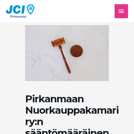
Siirry
PÄÄV
sisältöön
Pirkanmaan
Nuorkauppakamari
ry:n
sääntömääräinen