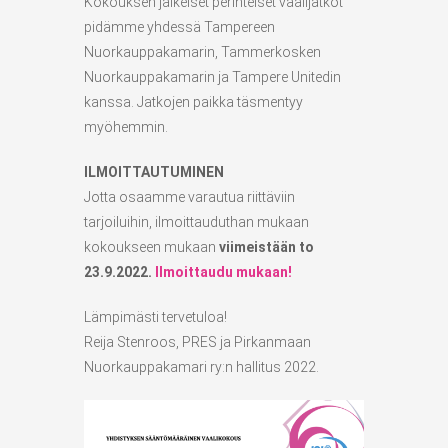
Kokouksen jälkeiset perinteiset vaalijatkot
pidämme yhdessä Tampereen
Nuorkauppakamarin, Tammerkosken
Nuorkauppakamarin ja Tampere Unitedin
kanssa. Jatkojen paikka täsmentyy
myöhemmin.
ILMOITTAUTUMINEN
Jotta osaamme varautua riittäviin
tarjoiluihin, ilmoittauduthan mukaan
kokoukseen mukaan
viimeistään to
23.9.2022.
Ilmoittaudu mukaan!
Lämpimästi tervetuloa!
Reija Stenroos, PRES ja Pirkanmaan
Nuorkauppakamari ry:n hallitus 2022.