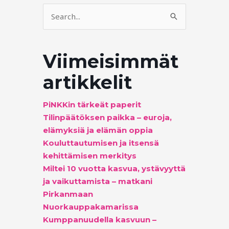
Search
for:
Viimeisimmät
artikkelit
PiNKKin tärkeät paperit
Tilinpäätöksen paikka – euroja,
elämyksiä ja elämän oppia
Kouluttautumisen ja itsensä
kehittämisen merkitys
Miltei 10 vuotta kasvua, ystävyyttä
ja vaikuttamista – matkani
Pirkanmaan
Nuorkauppakamarissa
Kumppanuudella kasvuun –