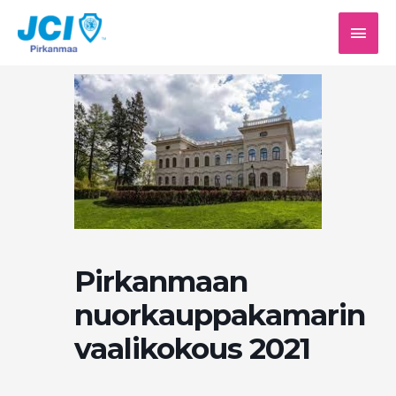
Siirry
PÄÄV
sisältöön
Pirkanmaan
nuorkauppakamarin
vaalikokous 2021