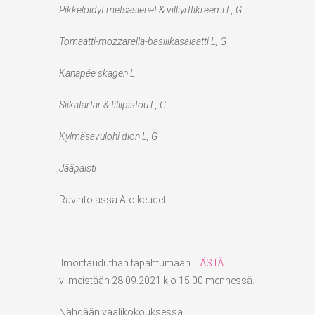
Pikkelöidyt metsäsienet & villiyrttikreemi L, G
Tomaatti-mozzarella-basilikasalaatti L, G
Kanapée skagen L
Siikatartar & tillipistou L, G
Kylmäsavulohi dion L, G
Jääpaisti
Ravintolassa A-oikeudet.
Ilmoittauduthan tapahtumaan
TÄSTÄ
viimeistään 28.09.2021 klo 15:00 mennessä.
Nähdään vaalikokouksessa!