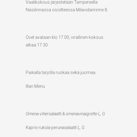
Vaalikokous järjestetään Tampereella
Näsilinnassa osoitteessa Milavidanrinne 8.
Ovet avataan klo 17:00, virallinen kokous
alkaa 17:30.
Paikalla tarjolla ruokaa sekä juomaa.
Illan Menu
Omena-vihersalaatti & omenavinaigrette L, G
Kapris-rukola-perunasalaatti L, G