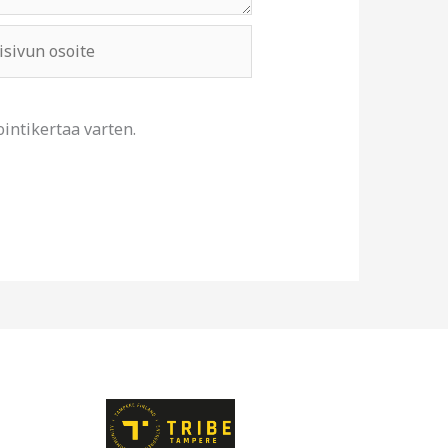
ivun
e
intikertaa varten.