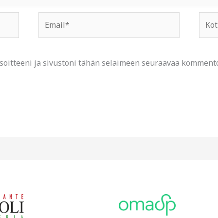
Email*
Kotis
osoit
soitteeni ja sivustoni tähän selaimeen seuraavaa kommento