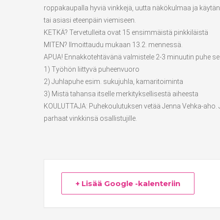
roppakaupalla hyviä vinkkejä, uutta näkökulmaa ja käytänn
tai asiasi eteenpäin viemiseen.
KETKÄ? Tervetulleita ovat 15 ensimmäistä pinkkiläistä
MITEN? Ilmoittaudu mukaan 13.2. mennessä.
APUA! Ennakkotehtävänä valmistele 2-3 minuutin puhe seur
1) Työhön liittyvä puheenvuoro
2) Juhlapuhe esim. sukujuhla, kamaritoiminta
3) Mistä tahansa itselle merkityksellisestä aiheesta
KOULUTTAJA: Puhekoulutuksen vetää Jenna Vehka-aho. Je
parhaat vinkkinsä osallistujille.
+ Lisää Google -kalenteriin