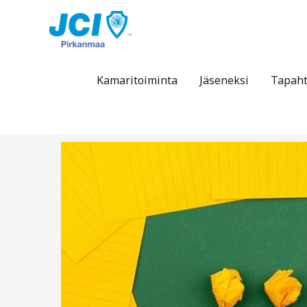
Siirry
sisältöön
Kamaritoiminta
Jäseneksi
Tapah