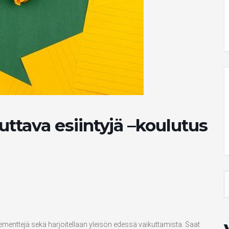
ttava esiintyjä –koulutus
S
f
enttejä sekä harjoitellaan yleisön edessä vaikuttamista. Saat