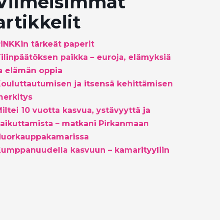
Viimeisimmät
artikkelit
iNKKin tärkeät paperit
ilinpäätöksen paikka – euroja, elämyksiä
a elämän oppia
ouluttautumisen ja itsensä kehittämisen
erkitys
iltei 10 vuotta kasvua, ystävyyttä ja
aikuttamista – matkani Pirkanmaan
Nuorkauppakamarissa
umppanuudella kasvuun – kamarityyliin