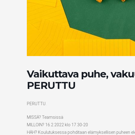
Vaikuttava puhe, vakuu
PERUTTU
PERUTTU.
MISSÄ? Teamsissä
MILLOIN? 16.2.2022 klo 17.30-20
HÄH? Koulutuksessa pohditaan elämyksellisen puheen elem