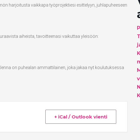
ön harjoitusta vaikkapa työprojektiesi esittelyyn, juhlapuheeseen
P
T
aavista aiheista, tavoitteenasi vaikuttaa yleisöön:
j
K
m
nna on puhealan ammattilainen, joka jakaa nyt koulutuksessa
M
v
K
+ iCal / Outlook vienti