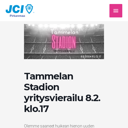
Siirry
PÄÄV
sisältöön
Tammelan
Stadion
yritysvierailu 8.2.
klo.17
Olemme saaneet huikean hienon uuden