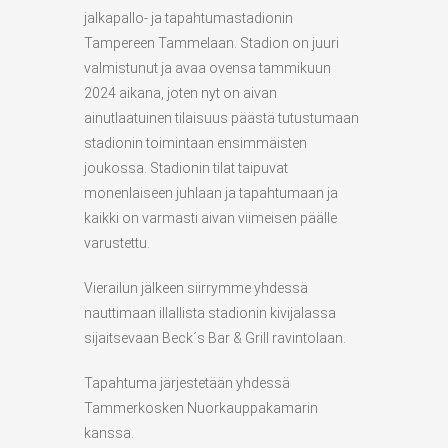
jalkapallo- ja tapahtumastadionin
Tampereen Tammelaan. Stadion on juuri
valmistunut ja avaa ovensa tammikuun
2024 aikana, joten nyt on aivan
ainutlaatuinen tilaisuus päästä tutustumaan
stadionin toimintaan ensimmäisten
joukossa. Stadionin tilat taipuvat
monenlaiseen juhlaan ja tapahtumaan ja
kaikki on varmasti aivan viimeisen päälle
varustettu.
Vierailun jälkeen siirrymme yhdessä
nauttimaan illallista stadionin kivijalassa
sijaitsevaan Beck´s Bar & Grill ravintolaan.
Tapahtuma järjestetään yhdessä
Tammerkosken Nuorkauppakamarin
kanssa.