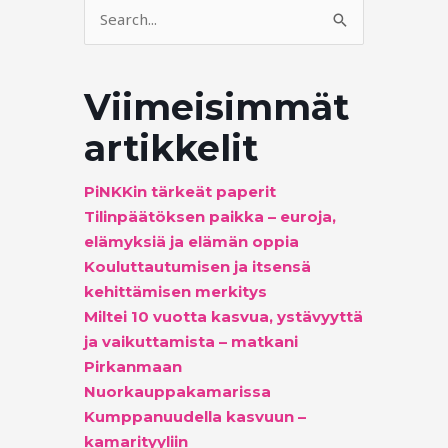
Search
for:
Viimeisimmät
artikkelit
PiNKKin tärkeät paperit
Tilinpäätöksen paikka – euroja,
elämyksiä ja elämän oppia
Kouluttautumisen ja itsensä
kehittämisen merkitys
Miltei 10 vuotta kasvua, ystävyyttä
ja vaikuttamista – matkani
Pirkanmaan
Nuorkauppakamarissa
Kumppanuudella kasvuun –
kamarityyliin