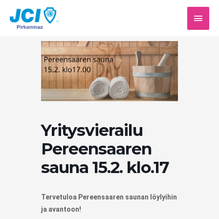
Siirry
PÄÄV
sisältöön
Yritysvierailu
Pereensaaren
sauna 15.2. klo.17
Tervetuloa Pereensaaren saunan löylyihin
ja avantoon!