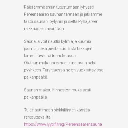
Pääsemme ensin tutustumaan lyhyesti
Pereensaaren saunan tarinaan ja jatkamme
tästä saunan löylyihin ja sieltä Pyhäjärven
raikkaaseen avantoon.
Saunalla voit nauttia kylmiä ja kuumia
juomia, sekä pientä suolaista takkojen
lämmittävässä tunnelmassa.
Otathan mukaasi oman uima-asun sekä
pyyhkeen. Tarvittaessa ne on vuokrattavissa
paikanpäältä.
Saunan maksu hinnaston mukaisesti
paikanpäällä.
Tule nauttimaan pinkkiläisten kanssa
rentouttava ilta!
https://www.lyyti.fi/reg/Pereensaarensauna