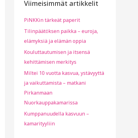
c
Viimeisimmät artikkelit
h
PiNKKin tärkeät paperit
f
o
Tilinpäätöksen paikka – euroja,
r
elämyksiä ja elämän oppia
:
Kouluttautumisen ja itsensä
kehittämisen merkitys
Miltei 10 vuotta kasvua, ystävyyttä
ja vaikuttamista – matkani
Pirkanmaan
Nuorkauppakamarissa
Kumppanuudella kasvuun –
kamarityyliin