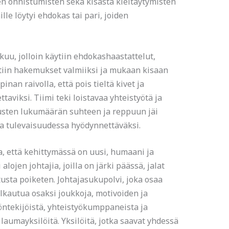
 onnistumisten sekä kisasta kieltäytymisten
ille löytyi ehdokas tai pari, joiden
kuu, jolloin käytiin ehdokashaastattelut,
oitiin hakemukset valmiiksi ja mukaan kisaan
pinan raivolla, että pois tieltä kivet ja
taviksi. Tiimi teki loistavaa yhteistyötä ja
emusten lukumäärän suhteen ja reppuun jäi
ja tulevaisuudessa hyödynnettäväksi.
a, että kehittymässä on uusi, humaani ja
lojen johtajia, joilla on järki päässä, jalat
usta poiketen. Johtajasukupolvi, joka osaa
alkautua osaksi joukkoja, motivoiden ja
yöntekijöistä, yhteistyökumppaneista ja
laumayksilöitä. Yksilöitä, jotka saavat yhdessä