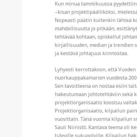
Kun minua tammikuussa pyydettii
–kisan projektipäälliköksi, mielessä
Nopeasti päätin kuitenkin lähteä k
mahdollisuutta jo pitkään, esittäny
tehtävää kohtaan, opiskellut johta
kirjallisuuden, median ja trendien 
ja kestävä johtajuus kiinnostaa.
Lyhyesti kerrottakoon, että Vuoden
nuorkauppakamarien vuodesta 2007 j
Sen tavoitteena on nostaa esiin tai
hakeutumaan johtotehtäviin sekä ke
projektiorganisaatio koostuu valtak
Projektiorganisaatio, kilpailun pain
vuosittain. Tänä vuonna kilpailun s
Sauli Niinistö. Kantava teema oli k
tuleville sukupolville. Kilpailun hakua