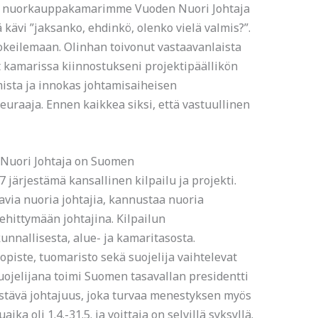
n nuorkauppakamarimme Vuoden Nuori Johtaja
 kävi ”jaksanko, ehdinkö, olenko vielä valmis?”.
okeilemaan. Olinhan toivonut vastaavanlaista
t kamarissa kiinnostukseni projektipäällikön
mista ja innokas johtamisaiheisen
seuraaja. Ennen kaikkea siksi, että vastuullinen
 Nuori Johtaja on Suomen
ärjestämä kansallinen kilpailu ja projekti.
tavia nuoria johtajia, kannustaa nuoria
hittymään johtajina. Kilpailun
unnallisesta, alue- ja kamaritasosta.
opiste, tuomaristo sekä suojelija vaihtelevat
uojelijana toimi Suomen tasavallan presidentti
estävä johtajuus, joka turvaa menestyksen myös
ika oli 1.4.-31.5. ja voittaja on selvillä syksyllä.