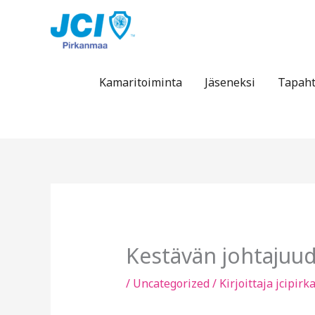
Siirry
sisältöön
Kamaritoiminta
Jäseneksi
Tapah
Kestävän johtajuud
/
Uncategorized
/ Kirjoittaja
jcipir