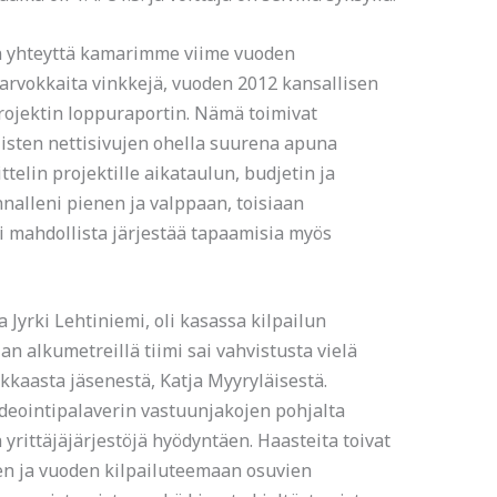
in yhteyttä kamarimme viime vuoden
 arvokkaita vinkkejä, vuoden 2012 kansallisen
rojektin loppuraportin. Nämä toimivat
llisten nettisivujen ohella suurena apuna
telin projektille aikataulun, budjetin ja
nnalleni pienen ja valppaan, toisiaan
i mahdollista järjestää tapaamisia myös
 Jyrki Lehtiniemi, oli kasassa kilpailun
 alkumetreillä tiimi sai vahvistusta vielä
kaasta jäsenestä, Katja Myyryläisestä.
deointipalaverin vastuunjakojen pohjalta
yrittäjäjärjestöjä hyödyntäen. Haasteita toivat
en ja vuoden kilpailuteemaan osuvien