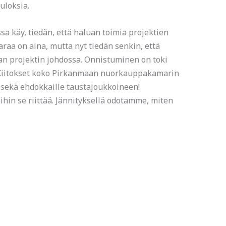
uloksia.
sa käy, tiedän, että haluan toimia projektien
araa on aina, mutta nyt tiedän senkin, että
n projektin johdossa. Onnistuminen on toki
. Kiitokset koko Pirkanmaan nuorkauppakamarin
 sekä ehdokkaille taustajoukkoineen!
n se riittää. Jännityksellä odotamme, miten