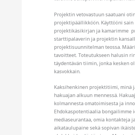
Projektin vetovastuun saatuani ot
projektipäällikköön. Käyttööni sain
projektikäsikirjan ja kamarimme p
starttipalaverin ja projektin kansa
projektisuunnitelman teossa. Määrit
tavoitteet. Toteutukseen halusin ri
täydentävän tiimin, jonka kesken ol
kasvokkain.
Kaksihenkinen projektitiimi, minä ja
hakuajan alkuun mennessä. Hakuajan
kolmannesta omatoimisesta ja innok
Ehdokaspotentiaalia bongailimme i
mediaseurantaa, omia kontakteja ja 
aikataulupaine sekä sopivan ikäist