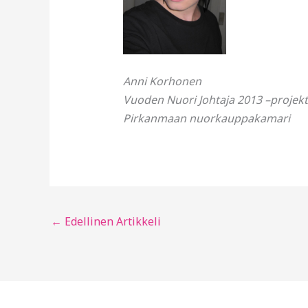
Anni Korhonen
Vuoden Nuori Johtaja 2013 –projekt
Pirkanmaan nuorkauppakamari
←
Edellinen Artikkeli