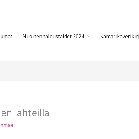
tumat
Nuorten taloustaidot 2024
Kamarikaverikir
en lähteillä
kanmaa