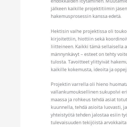
ehdokkaiden löytäminen. Muutamien
jälkeen kaikille projektitiimin jäsen
hakemusprosessin kanssa edetä.
Hektisin vaihe projektissa oli touko
kirjoitettiin, hiottiin sekä koordin
liitteineen. Kaikki tämä sellaisella a
männynkävyt – esteet on tehty voitet
tulosta. Tavoitteet ylittyivät hak
kaikille kokemusta, ideoita ja oppe
Projektin varrella oli hieno huomat
vallankumouksellinen sukupolvi eri a
maassa ja rohkeus tehdä asiat totut
kuunnella, tehdä asioita luovasti, j
yhteistyötä tehden jalostaa esiin t
tulevaisuuden tekijöistä arvokkaita 