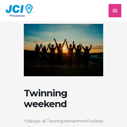
Siirry
PÄÄV
sisältöön
Twinning
weekend
Ystävyys- eli Twinning-kamarimme Puolasta