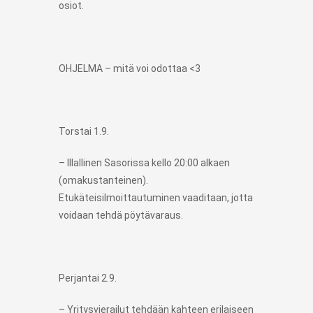
osiot.
OHJELMA – mitä voi odottaa <3
Torstai 1.9.
– Illallinen Sasorissa kello 20:00 alkaen
(omakustanteinen).
Etukäteisilmoittautuminen vaaditaan, jotta
voidaan tehdä pöytävaraus.
Perjantai 2.9.
– Yritysvierailut tehdään kahteen erilaiseen