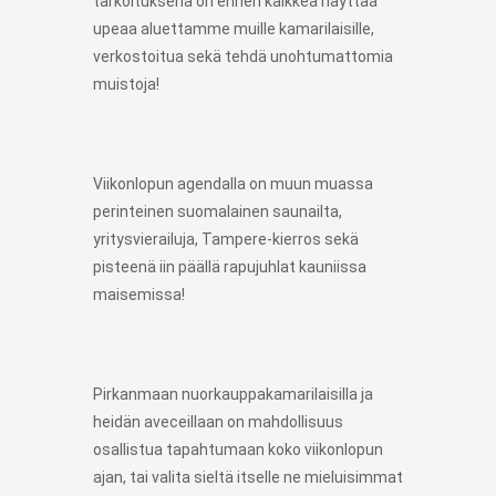
tarkoituksena on ennen kaikkea näyttää
upeaa aluettamme muille kamarilaisille,
verkostoitua sekä tehdä unohtumattomia
muistoja!
Viikonlopun agendalla on muun muassa
perinteinen suomalainen saunailta,
yritysvierailuja, Tampere-kierros sekä
pisteenä iin päällä rapujuhlat kauniissa
maisemissa!
Pirkanmaan nuorkauppakamarilaisilla ja
heidän aveceillaan on mahdollisuus
osallistua tapahtumaan koko viikonlopun
ajan, tai valita sieltä itselle ne mieluisimmat