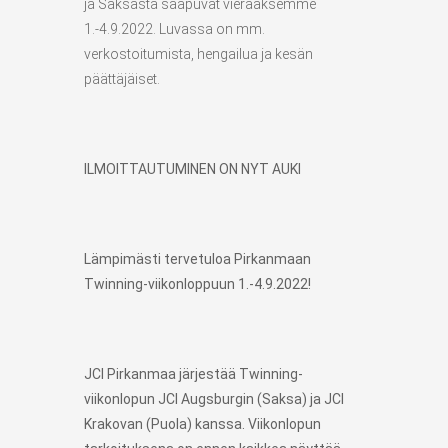
ja Saksasta saapuvat vieraaksemme
1.-4.9.2022. Luvassa on mm.
verkostoitumista, hengailua ja kesän
päättäjäiset.
ILMOITTAUTUMINEN ON NYT AUKI
Lämpimästi tervetuloa Pirkanmaan
Twinning-viikonloppuun 1.-4.9.2022!
JCI Pirkanmaa järjestää Twinning-
viikonlopun JCI Augsburgin (Saksa) ja JCI
Krakovan (Puola) kanssa. Viikonlopun