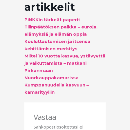
artikkelit
PiNKKin tärkeät paperit
Tilinpäätöksen paikka – euroja,
elämyksiä ja elämän oppia
Kouluttautumisen ja itsensä
kehittämisen merkitys
Miltei 10 vuotta kasvua, ystävyyttä
ja vaikuttamista – matkani
Pirkanmaan
Nuorkauppakamarissa
Kumppanuudella kasvuun –
kamarityyliin
Vastaa
Sähköpostiosoitettasi ei