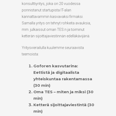
konsulttiyritys, joka on 20 vuodessa
ponnistanut startupista IT-alan
kannattavammin kasvavaksi firmaksi.
Samalla yritys on tehnyt rohkeita avauksia,
mm. julkaissut oman TES:n ja toiminut
ketterän sijoittajaviestinnän edelläkävijänä.
Yritysvierailulla kuulemme seuraavista
teemoista:
Goforen kasvutarina:
Eettistä ja digitaalista
yhteiskuntaa rakentamassa
(30 min)
Oma TES – miten ja miksi (30
min)
Ketterä sijoittajaviestintä (30
min)