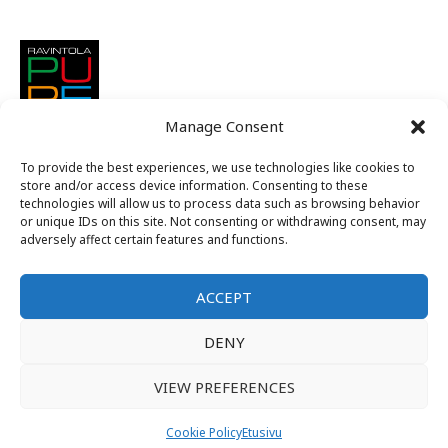
Manage Consent
To provide the best experiences, we use technologies like cookies to
store and/or access device information. Consenting to these
technologies will allow us to process data such as browsing behavior
or unique IDs on this site. Not consenting or withdrawing consent, may
adversely affect certain features and functions.
ACCEPT
Suomen nuorkauppakamarit ry
DENY
Alue C
VIEW PREFERENCES
Kansallinen jäsenintra
Tietosuojaseloste
Cookie Policy
Etusivu