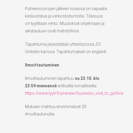
Puheenvuorojen jälkeen luvassa on vapaata
keskustelua ja verkostoitumista. Tilaisuus
on tyyliltään rento. Muutokset ohjelmaan ja
aikatauluun ovat mahdollisia.
Tapahtuma järjestetään yhteistyössä JCI
Unitedin kanssa. Tapahtumakieli on englanti.
Ilmoittautuminen
Ilmoittautuminen tapahtuu
su 23.10. klo
23:59 mennessä
erillisellä lomakkeella:
https://www.lyyti.fi/preview/business_visit_to_gofore
Mukaan mahtuu ensimmäiset 30
ilmoittautunutta.