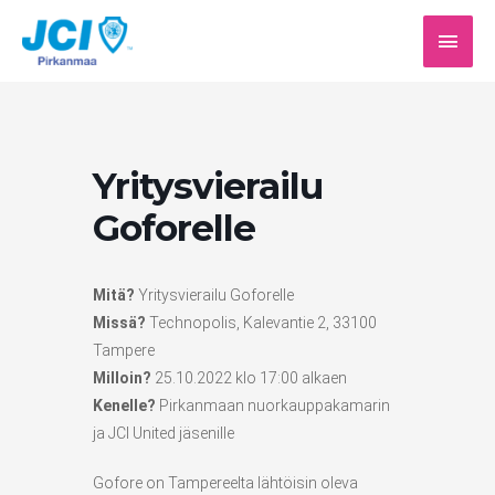
Siirry
PÄÄV
sisältöön
Yritysvierailu
Goforelle
Mitä?
Yritysvierailu Goforelle
Missä?
Technopolis, Kalevantie 2, 33100
Tampere
Milloin?
25.10.2022 klo 17:00 alkaen
Kenelle?
Pirkanmaan nuorkauppakamarin
ja JCI United jäsenille
Gofore on Tampereelta lähtöisin oleva