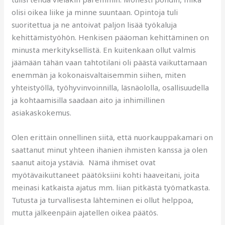
olisi oikea liike ja minne suuntaan. Opintoja tuli
suoritettua ja ne antoivat paljon lisää työkaluja
kehittämistyöhön. Henkisen pääoman kehittäminen on
minusta merkityksellistä. En kuitenkaan ollut valmis
jäämään tähän vaan tahtotilani oli päästä vaikuttamaan
enemmän ja kokonaisvaltaisemmin siihen, miten
yhteistyöllä, työhyvinvoinnilla, läsnäololla, osallisuudella
ja kohtaamisilla saadaan aito ja inhimillinen
asiakaskokemus.
Olen erittäin onnellinen siitä, että nuorkauppakamari on
saattanut minut yhteen ihanien ihmisten kanssa ja olen
saanut aitoja ystäviä. Nämä ihmiset ovat
myötävaikuttaneet päätöksiini kohti haaveitani, joita
meinasi katkaista ajatus mm. liian pitkästä työmatkasta.
Tutusta ja turvallisesta lähteminen ei ollut helppoa,
mutta jälkeenpäin ajatellen oikea päätös.