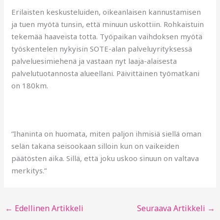
Erilaisten keskusteluiden, oikeanlaisen kannustamisen
ja tuen myötä tunsin, että minuun uskottiin. Rohkaistuin
tekemää haaveista totta. Työpaikan vaihdoksen myötä
työskentelen nykyisin SOTE-alan palveluyrityksessä
palveluesimiehenä ja vastaan nyt laaja-alaisesta
palvelutuotannosta alueellani. Päivittäinen työmatkani
on 180km.
”Ihaninta on huomata, miten paljon ihmisiä siellä oman
selän takana seisookaan silloin kun on vaikeiden
päätösten aika. Sillä, että joku uskoo sinuun on valtava
merkitys.”
←
Edellinen Artikkeli
Seuraava Artikkeli
→