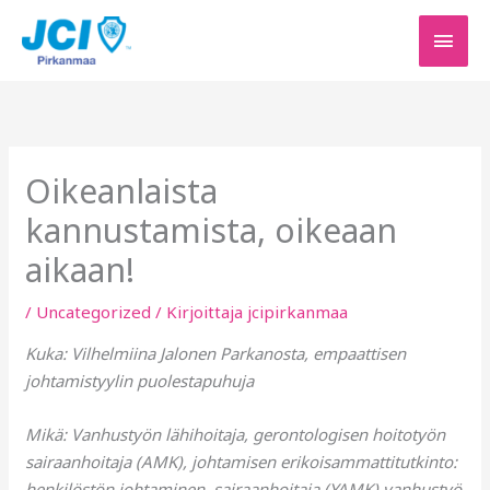
Siirry
PÄÄV
sisältöön
Oikeanlaista
kannustamista, oikeaan
aikaan!
/
Uncategorized
/ Kirjoittaja
jcipirkanmaa
Kuka: Vilhelmiina Jalonen Parkanosta, empaattisen
johtamistyylin puolestapuhuja
Mikä: Vanhustyön lähihoitaja, gerontologisen hoitotyön
sairaanhoitaja (AMK), johtamisen erikoisammattitutkinto:
henkilöstön johtaminen, sairaanhoitaja (YAMK) vanhustyö