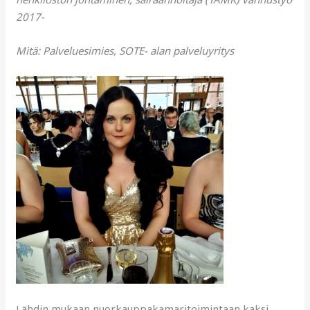
2017-
Mitä: Palveluesimies, SOTE- alan palveluyritys
Lähdin mukaan nuorkauppakamaritoimintaan kaksi