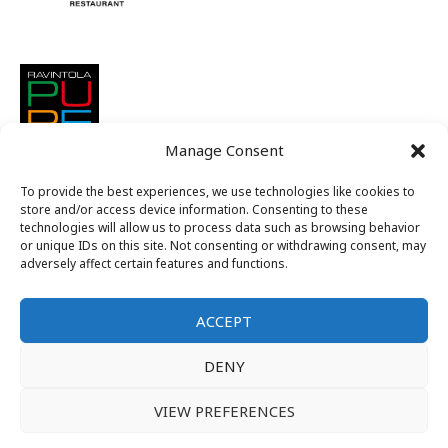
Manage Consent
To provide the best experiences, we use technologies like cookies to
store and/or access device information. Consenting to these
technologies will allow us to process data such as browsing behavior
or unique IDs on this site. Not consenting or withdrawing consent, may
adversely affect certain features and functions.
ACCEPT
Suomen nuorkauppakamarit ry
DENY
Alue C
VIEW PREFERENCES
Kansallinen jäsenintra
Tietosuojaseloste