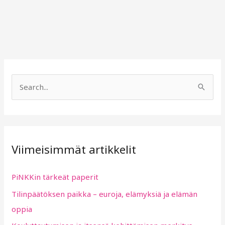
S
e
a
r
Viimeisimmät artikkelit
c
h
PiNKKin tärkeät paperit
f
Tilinpäätöksen paikka – euroja, elämyksiä ja elämän
o
oppia
r
: