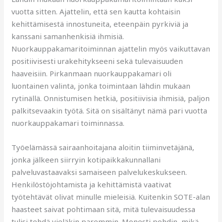
vuotta sitten. Ajattelin, että sen kautta kohtaisin
kehittämisestä innostuneita, eteenpäin pyrkiviä ja
kanssani samanhenkisiä ihmisiä.
Nuorkauppakamaritoiminnan ajattelin myös vaikuttavan
positiivisesti urakehitykseeni sekä tulevaisuuden
haaveisiin. Pirkanmaan nuorkauppakamari oli
luontainen valinta, jonka toimintaan lähdin mukaan
rytinällä. Onnistumisen hetkiä, positiivisia ihmisiä, paljon
palkitsevaakin työtä. Sitä on sisältänyt nämä pari vuotta
nuorkauppakamari toiminnassa.
Työelämässä sairaanhoitajana aloitin tiiminvetäjänä,
jonka jälkeen siirryin kotipaikkakunnallani
palveluvastaavaksi samaiseen palvelukeskukseen.
Henkilöstöjohtamista ja kehittämistä vaativat
työtehtävät olivat minulle mieleisiä. Kuitenkin SOTE-alan
haasteet saivat pohtimaan sitä, mitä tulevaisuudessa
tulisi tehdä vieläkin paremmin. Monesti pohdin, mikä