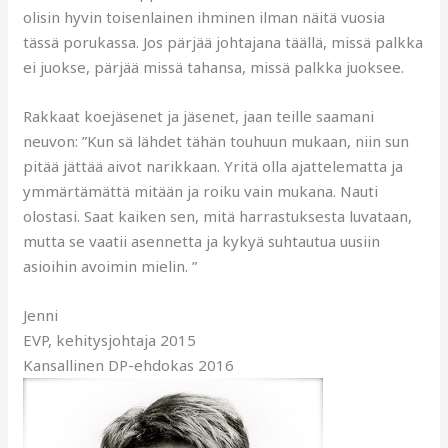
olisin hyvin toisenlainen ihminen ilman näitä vuosia
tässä porukassa. Jos pärjää johtajana täällä, missä palkka
ei juokse, pärjää missä tahansa, missä palkka juoksee.
Rakkaat koejäsenet ja jäsenet, jaan teille saamani
neuvon: ”Kun sä lähdet tähän touhuun mukaan, niin sun
pitää jättää aivot narikkaan. Yritä olla ajattelematta ja
ymmärtämättä mitään ja roiku vain mukana. Nauti
olostasi. Saat kaiken sen, mitä harrastuksesta luvataan,
mutta se vaatii asennetta ja kykyä suhtautua uusiin
asioihin avoimin mielin. ”
Jenni
EVP, kehitysjohtaja 2015
Kansallinen DP-ehdokas 2016