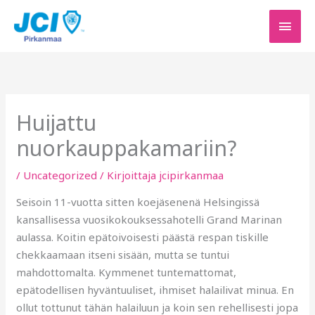
Siirry
PÄÄV
sisältöön
Huijattu
nuorkauppakamariin?
/
Uncategorized
/ Kirjoittaja
jcipirkanmaa
Seisoin 11-vuotta sitten koejäsenenä Helsingissä
kansallisessa vuosikokouksessahotelli Grand Marinan
aulassa. Koitin epätoivoisesti päästä respan tiskille
chekkaamaan itseni sisään, mutta se tuntui
mahdottomalta. Kymmenet tuntemattomat,
epätodellisen hyväntuuliset, ihmiset halailivat minua. En
ollut tottunut tähän halailuun ja koin sen rehellisesti jopa