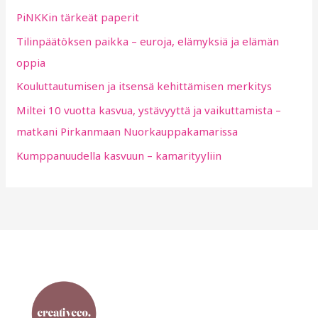
PiNKKin tärkeät paperit
f
Tilinpäätöksen paikka – euroja, elämyksiä ja elämän
o
oppia
r
:
Kouluttautumisen ja itsensä kehittämisen merkitys
Miltei 10 vuotta kasvua, ystävyyttä ja vaikuttamista –
matkani Pirkanmaan Nuorkauppakamarissa
Kumppanuudella kasvuun – kamarityyliin