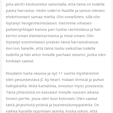
joka aloitti keskustelun sanomalla, että tämä on todella
paska harrastus. Vedin siiderin huulille ja sanoin olevani
ehdottomasti samaa mieltä. Olin onnellinen, sillä olin
löytänyt hengenheimolaisen. Vietimme vihaisen
puheenjohtajan kanssa pari tuntia ravintolassa ja hän
kertoi oman elämäntarinansa ja minä omani. Olin
löytänyt ensimmäisen ystävän tässä harrastuksessa.
Kerroin hänelle, että tämä touhu vaikuttaa todella
oudolta ja hän antoi minulle parhaan neuvon, jonka olen
koskaan saanut.
Noudatin tuota neuvoa ja nyt 11 vuotta myöhemmin
olen pesunkestävä JC by heart. Halaan ihmisiä ja puhun
haltijakieltä. Mikä kamalinta, innostun myös pinsseistä.
Tästä yhteisöstä on kasvanut minulle vuosien aikana
toinen perhe, jossa olen kuin kotonani. Olen saanut
tästä järjestöstä ystäviä ja businesskumppaneita. On
vaikea kuvailla oppimiani asioita, koska uskon, että