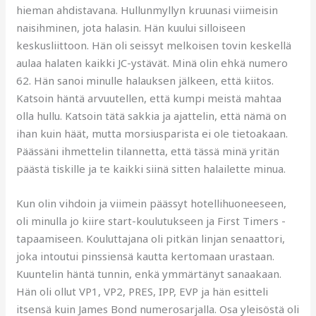
hieman ahdistavana. Hullunmyllyn kruunasi viimeisin
naisihminen, jota halasin. Hän kuului silloiseen
keskusliittoon. Hän oli seissyt melkoisen tovin keskellä
aulaa halaten kaikki JC-ystävät. Minä olin ehkä numero
62. Hän sanoi minulle halauksen jälkeen, että kiitos.
Katsoin häntä arvuutellen, että kumpi meistä mahtaa
olla hullu. Katsoin tätä sakkia ja ajattelin, että nämä on
ihan kuin häät, mutta morsiusparista ei ole tietoakaan.
Päässäni ihmettelin tilannetta, että tässä minä yritän
päästä tiskille ja te kaikki siinä sitten halailette minua.
Kun olin vihdoin ja viimein päässyt hotellihuoneeseen,
oli minulla jo kiire start-koulutukseen ja First Timers -
tapaamiseen. Kouluttajana oli pitkän linjan senaattori,
joka intoutui pinssiensä kautta kertomaan urastaan.
Kuuntelin häntä tunnin, enkä ymmärtänyt sanaakaan.
Hän oli ollut VP1, VP2, PRES, IPP, EVP ja hän esitteli
itsensä kuin James Bond numerosarjalla. Osa yleisöstä oli