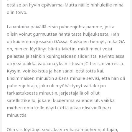
että se on hyvin epävarma. Mutta näille hihhuleille minä
olin toivo.
Lauantaina päivällä etsin puheenjohtajaamme, jotta
olisin voinut gurmuuttaa häntä tästä huijauksesta. Hän
oli kuulemma jossakin GA:ssa. Koska en tiennyt, mikä GA
on, niin en löytänyt häntä. Mietin, mikä minut voisi
pelastaa ja sainkin kuningasidean siideristä. Ravintolassa
oli yksi paikka vapaana yksin istuvan JC-herran vieressä.
Kysyin, voinko istua ja hän sanoi, että totta kai.
Ensimmäisen minuutin aikana minulle selvisi, että hän oli
puheenjohtaja, joka oli myöhästynyt valtakirjan
tarkastuksesta minuutin. Järjestäjällä oli ollut
satelliittikello, joka ei kuulemma valehdellut, vaikka
miehen oma kello näytti, että aikaa olisi vielä pari
minuuttia.
Olin siis löytänyt seurakseni vihaisen puheenjohtajan,