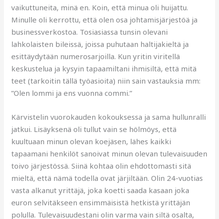
vaikuttuneita, minä en. Koin, että minua oli huijattu.
Minulle oli kerrottu, että olen osa johtamisjärjestöä ja
businessverkostoa. Tosiasiassa tunsin olevani
lahkolaisten bileissä, joissa puhutaan haltijakieltä ja
esittäydytään numerosarjoilla. Kun yritin viritellä
keskustelua ja kysyin tapaamiltani ihmisiltä, että mitä
teet (tarkoitin tällä työasioita) niin sain vastauksia mm:
”Olen lommi ja ens vuonna commi.”
Kärvistelin vuorokauden kokouksessa ja sama hullunralli
jatkui. Lisäyksenä oli tullut vain se hölmöys, että
kuultuaan minun olevan koejäsen, lähes kaikki
tapaamani henkilöt sanoivat minun olevan tulevaisuuden
toivo järjestössä. Siinä kohtaa olin ehdottomasti sitä
mieltä, että nämä todella ovat järjiltään. Olin 24-vuotias
vasta alkanut yrittäjä, joka koetti saada kasaan joka
euron selvitäkseen ensimmäisistä hetkistä yrittäjän
polulla. Tulevaisuudestani olin varma vain siltä osalta,