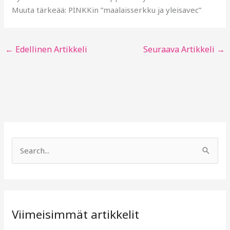
Muuta tärkeää: PINKKin ”maalaisserkku ja yleisavec”
←
Edellinen Artikkeli
Seuraava Artikkeli
→
S
e
a
r
Viimeisimmät artikkelit
c
h