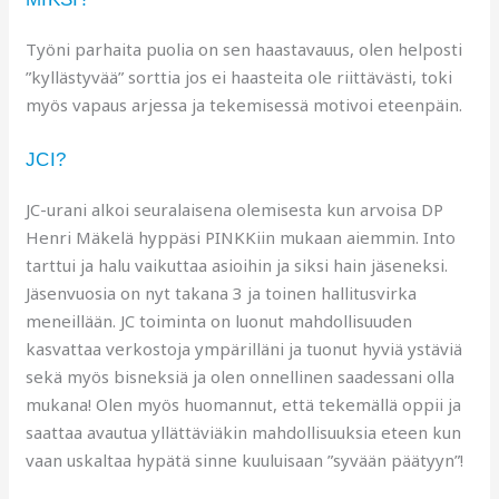
Työni parhaita puolia on sen haastavauus, olen helposti
”kyllästyvää” sorttia jos ei haasteita ole riittävästi, toki
myös vapaus arjessa ja tekemisessä motivoi eteenpäin.
JCI?
JC-urani alkoi seuralaisena olemisesta kun arvoisa DP
Henri Mäkelä hyppäsi PINKKiin mukaan aiemmin. Into
tarttui ja halu vaikuttaa asioihin ja siksi hain jäseneksi.
Jäsenvuosia on nyt takana 3 ja toinen hallitusvirka
meneillään. JC toiminta on luonut mahdollisuuden
kasvattaa verkostoja ympärilläni ja tuonut hyviä ystäviä
sekä myös bisneksiä ja olen onnellinen saadessani olla
mukana! Olen myös huomannut, että tekemällä oppii ja
saattaa avautua yllättäviäkin mahdollisuuksia eteen kun
vaan uskaltaa hypätä sinne kuuluisaan ”syvään päätyyn”!