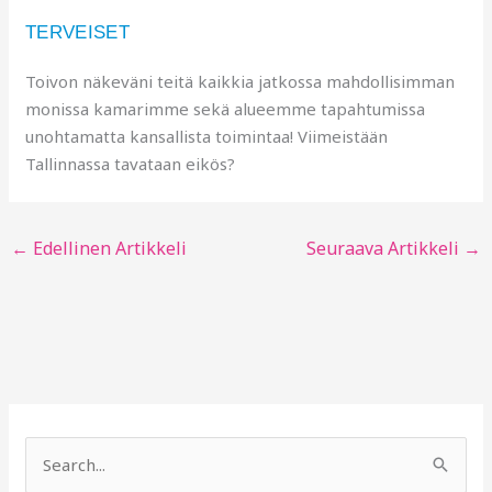
TERVEISET
Toivon näkeväni teitä kaikkia jatkossa mahdollisimman
monissa kamarimme sekä alueemme tapahtumissa
unohtamatta kansallista toimintaa! Viimeistään
Tallinnassa tavataan eikös?
←
Edellinen Artikkeli
Seuraava Artikkeli
→
S