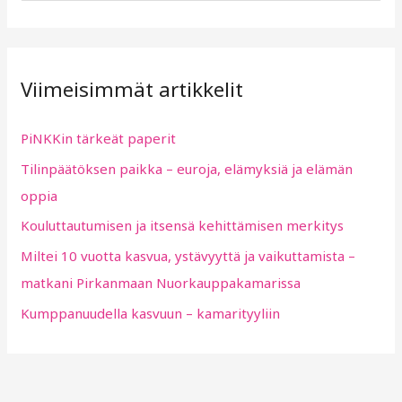
e
a
r
Viimeisimmät artikkelit
c
h
PiNKKin tärkeät paperit
f
Tilinpäätöksen paikka – euroja, elämyksiä ja elämän
o
oppia
r
:
Kouluttautumisen ja itsensä kehittämisen merkitys
Miltei 10 vuotta kasvua, ystävyyttä ja vaikuttamista –
matkani Pirkanmaan Nuorkauppakamarissa
Kumppanuudella kasvuun – kamarityyliin