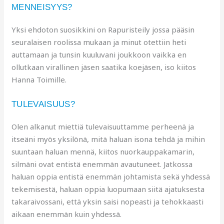
MENNEISYYS?
Yksi ehdoton suosikkini on Rapuristeily jossa pääsin
seuralaisen roolissa mukaan ja minut otettiin heti
auttamaan ja tunsin kuuluvani joukkoon vaikka en
ollutkaan virallinen jäsen saatika koejäsen, iso kiitos
Hanna Toimille.
TULEVAISUUS?
Olen alkanut miettiä tulevaisuuttamme perheenä ja
itseäni myös yksilönä, mitä haluan isona tehdä ja mihin
suuntaan haluan mennä, kiitos nuorkauppakamarin,
silmäni ovat entistä enemmän avautuneet. Jatkossa
haluan oppia entistä enemmän johtamista sekä yhdessä
tekemisestä, haluan oppia luopumaan siitä ajatuksesta
takaraivossani, että yksin saisi nopeasti ja tehokkaasti
aikaan enemmän kuin yhdessä.