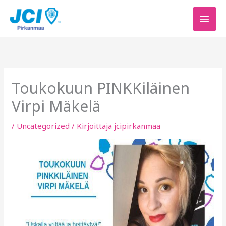
Siirry
PÄÄV
sisältöön
Toukokuun PINKKiläinen
Virpi Mäkelä
/
Uncategorized
/ Kirjoittaja
jcipirkanmaa